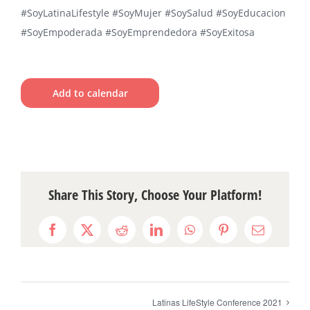
#SoyLatinaLifestyle
#SoyMujer
#SoySalud
#SoyEducacion
#SoyEmpoderada
#SoyEmprendedora
#SoyExitosa
Add to calendar
Share This Story, Choose Your Platform!
Facebook
X
Reddit
LinkedIn
WhatsApp
Pinterest
Email
Latinas LifeStyle Conference 2021