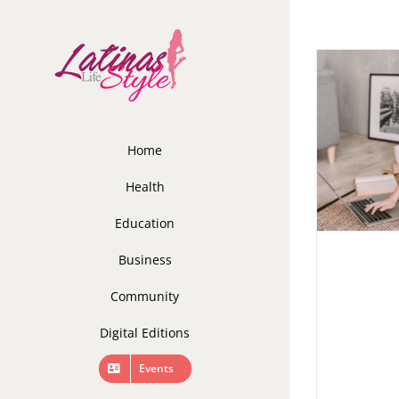
Skip
to
content
Home
Health
Education
Business
Community
Digital Editions
Events