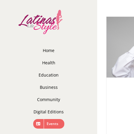
Skip
to
content
Home
Health
Education
Business
Community
Digital Editions
Events