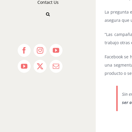
Contact Us
La pregunta e
asegura que 
“Las campaña
trabajo otras
Facebook
Instagram
YouTube
Facebook se h
una segmenta
YouTube
X
Email
producto o ser
Sin e
ser o