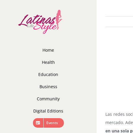
Skip
to
content
Home
Health
Education
Business
Community
Digital Editions
Las redes soc
mercado. Adem
Events
en una sola p