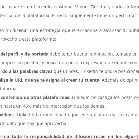
de usuarios en LinkedIn -sostiene Miguel Florido- y varios info
tencial de la plataforma. El resto simplemente tiene un perfil, dar
 en no diseñar una estrategia que te encamine a alcanzar tu públi
rovecho a esta plataforma:
 del perfil y de portada
debe tener buena iluminación, tomada en p
r impresión posible, y busca una pose o expresión que denote conf
rdo a las palabras claves
que utilices, LinkedIn te podrá posicion
liza la URL que se te asigna al crear tu cuenta.
Además de optimiz
ataforma.
 contenido de otras plataformas
. LinkedIn no castiga los posts c
n hasta un 45% más de interacción que los demás.
videos.
LinkedIn ha mencionado que en su plataforma las campa
 Un dato que hay que aprovechar.
e no toda la responsabilidad de difusión recae en los algor