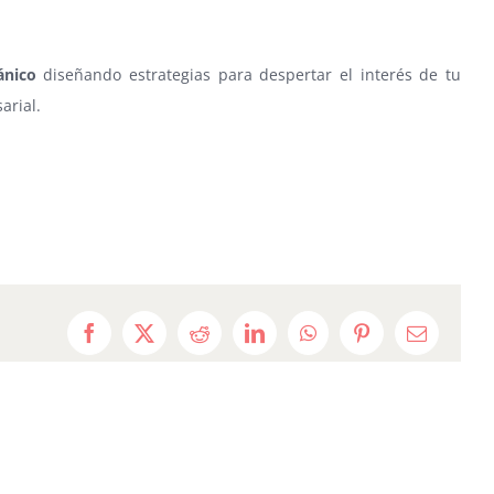
ánico
diseñando estrategias para despertar el interés de tu
arial.
Facebook
X
Reddit
LinkedIn
WhatsApp
Pinterest
Email