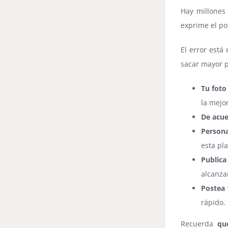
Hay millones 
exprime el po
El error está
sacar mayor p
Tu foto
la mejo
De acue
Persona
esta pl
Publica
alcanza
Postea 
rápido.
Recuerda
qu