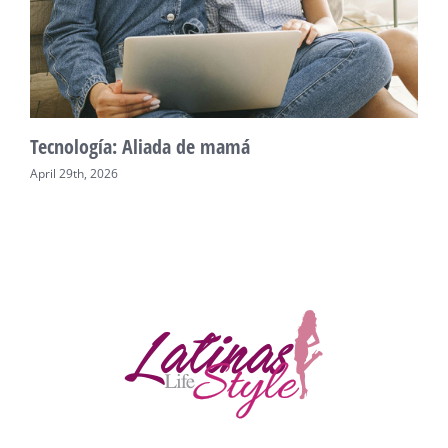
Tecnología: Aliada de mamá
U
April 29th, 2026
A