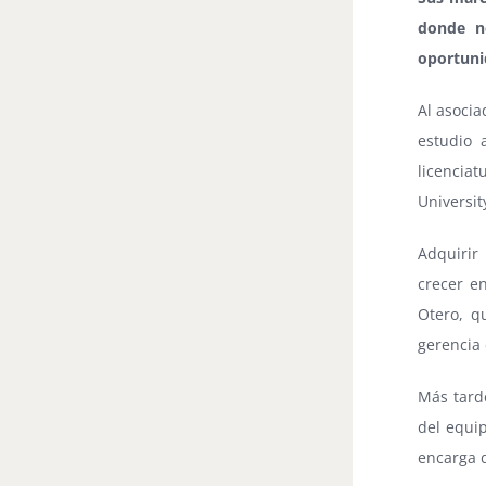
donde n
oportuni
Al asoci
estudio 
licenciat
Universit
Adquirir
crecer e
Otero, q
gerencia
Más tarde
del equip
encarga 