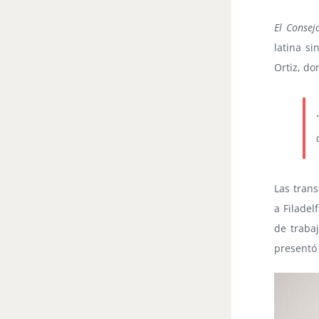
El Consej
latina s
Ortiz, do
Las tran
a Filadel
de traba
presentó 