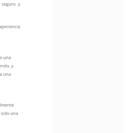
Community Impact Award, honoring an artist wh
 seguro y
a meaningful impact through service to their
community —
xperiencia
Chicano Hollywood Film Festival Returns 
Pomona with Packed 5-Day Program
Featuring Keanu Reeves and Biggest Lat
Filmmakers Experience of the Summer
PRESS RELEASE - Fri, 31 Jul 2026 19:53:18
— This year’s expanded festival wil
mo una
showcase more than 140 films, do
endo, y
of panels, as well as special guests
 a una
also include Danny De La Paz, Emi
Rivera, and many Latino entertainment leaders 
Gevorg Shahbazyan, fundador & CEO de
Starlife Group, recibirá la distinción como
de los ‘2026 Top Entrepreneur of USA’
almente
PRESS RELEASE - Thu, 30 Jul 2026 17:27:03
a sido una
MIAMI, FL — 30 de julio de 2026 —
(NOTICIAS NEWSWIRE) — Negoci
Ejecutiva Magazine, líderes en