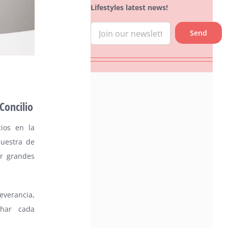
Lifestyles latest news!
Concilio
ios en la
muestra de
ar grandes
severancia,
char cada