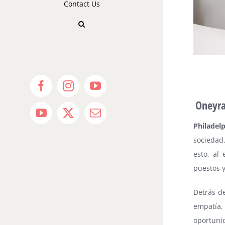
Contact Us
Facebook
Instagram
YouTube
Oneyra 
YouTube
X
Email
Philadel
socieda
esto, al
puestos y
Detrás de
empatía
oportuni