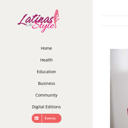
Skip
to
content
Home
Health
Education
Business
Community
Digital Editions
Events