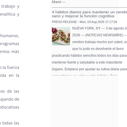
Miami —
 trabajo y
4 hábitos diarios para mantener un cereb
nalítica y
sano y mejorar la función cognitiva
PRESS RELEASE - Mon, 03 Aug 2026 17:17:04
NUEVA YORK, NY — 3 de agosto d
s humanos,
2026 — (NOTICIAS NEWSWIRE) —
cerebro trabaja mucho por usted, a
programas
que lo justo es devolverle el favor
ventos más
practicando hábitos sencillos todos los días para
mantener fuerte y saludable a este importante
o la fuerza
órgano. Empiece por ajustar su rutina diaria par
vida en la
concentrarse en estos cuatro hábitos. Dele …
Pure Flix Familia To Sponsor Second Ann
Chicano Hollywood Film Festival
eos de las
PRESS RELEASE - Fri, 31 Jul 2026 20:01:31
bajando de
— The soon-to-launch streaming
 educativas
platform from Great America Media w
exhibit throughout the festival and
a todas las
sponsor first Pure Flix Familia