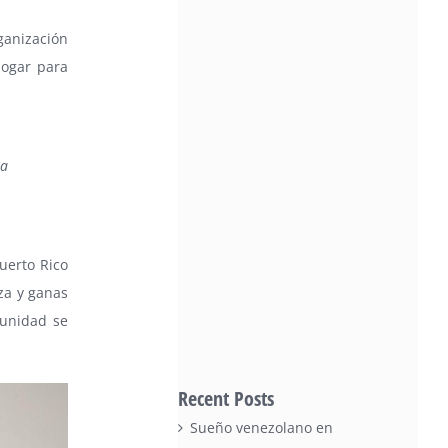
rganización
hogar para
ia
uerto Rico
za y ganas
tunidad se
Recent Posts
Sueño venezolano en