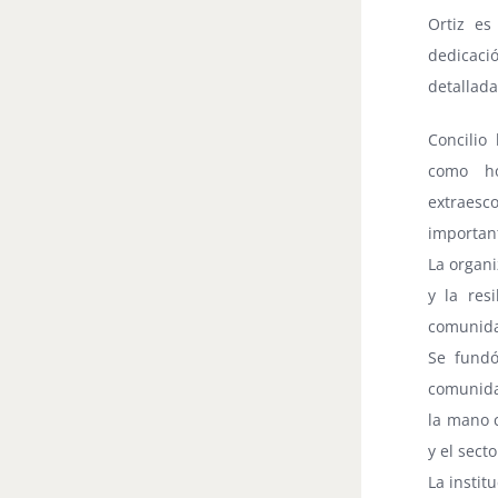
Ortiz es
dedicaci
detallada
Concilio
como ho
extraesc
important
La organi
y la res
comunidad
Se fundó
comunidad
la mano c
y el sect
La instit