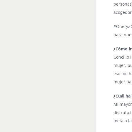
personas
acogedor
#OneryaOr
para nues
¿Cómo inf
Concilio
mujer, pu
eso me ha
mujer pa
¿Cuál ha 
Mi mayor 
disfruto 
meta a la