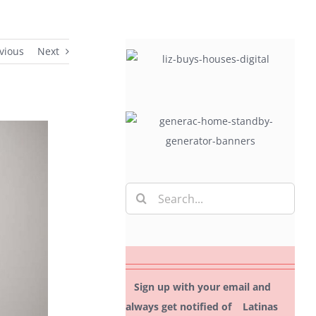
vious
Next
Search
for:
Sign up with your email and
always get notified of Latinas