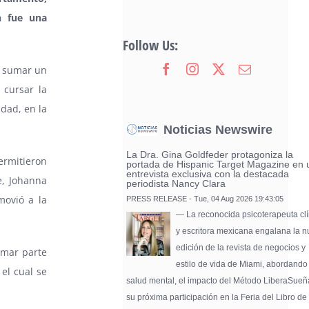
n fue una
Follow Us:
ó sumar un
 cursar la
idad, en la
Noticias Newswire
La Dra. Gina Goldfeder protagoniza la
ermitieron
portada de Hispanic Target Magazine en 
entrevista exclusiva con la destacada
e, Johanna
periodista Nancy Clara
movió a la
PRESS RELEASE - Tue, 04 Aug 2026 19:43:05
— La reconocida psicoterapeuta clí
y escritora mexicana engalana la 
edición de la revista de negocios y
ormar parte
estilo de vida de Miami, abordando
el cual se
salud mental, el impacto del Método LiberaSueñ
.
su próxima participación en la Feria del Libro de