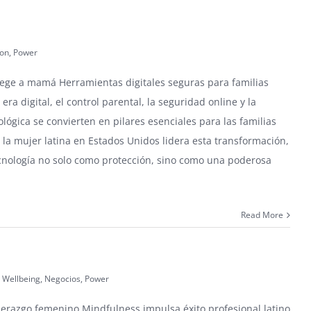
ion
,
Power
tege a mamá Herramientas digitales seguras para familias
ra digital, el control parental, la seguridad online y la
lógica se convierten en pilares esenciales para las familias
la mujer latina en Estados Unidos lidera esta transformación,
ecnología no solo como protección, sino como una poderosa
Read More
 Wellbeing
,
Negocios
,
Power
erazgo femenino Mindfulness impulsa éxito profesional latino