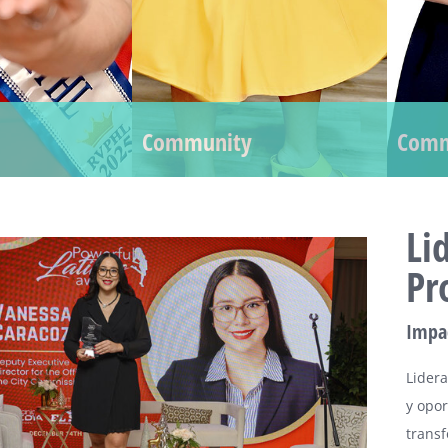
Community
Comm
Li
Pr
Impa
Lider
y opo
trans