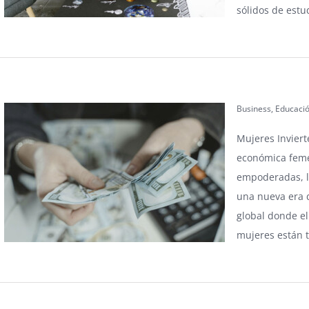
sólidos de estu
Business
,
Educaci
Mujeres Inviert
económica feme
empoderadas, l
una nueva era d
global donde el
mujeres están 