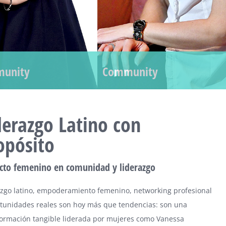
unity
Community
derazgo Latino con
opósito
cto femenino en comunidad y liderazgo
azgo latino, empoderamiento femenino, networking profesional
rtunidades reales son hoy más que tendencias: son una
formación tangible liderada por mujeres como Vanessa