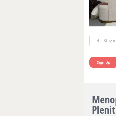
Menop
Pleni