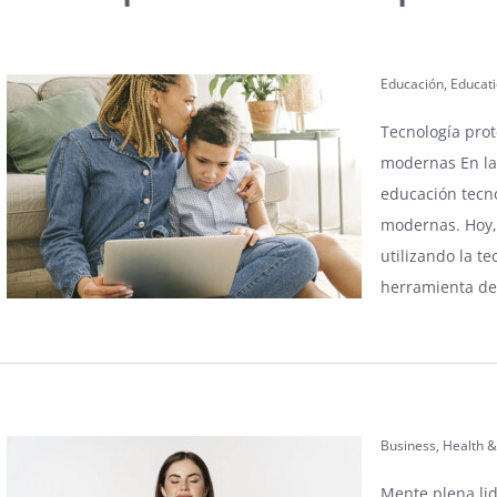
Educación
,
Educat
Tecnología pro
modernas En la e
educación tecno
modernas. Hoy, 
utilizando la t
herramienta de
Business
,
Health &
Mente plena lid