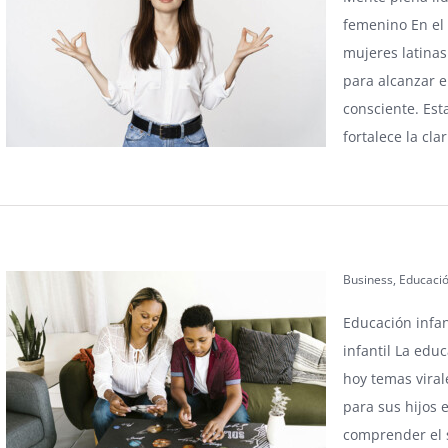
femenino En el 
mujeres latina
para alcanzar el
consciente. Est
fortalece la cla
Business
,
Educaci
Educación infan
infantil La educ
hoy temas vira
para sus hijos 
comprender el s