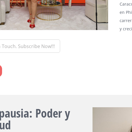
Caraco
en Phi
carrer
y crec
ausia: Poder y
tud