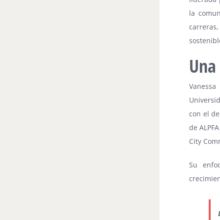
la comun
carreras
sostenibl
Una 
Vanessa
Universid
con el de
de ALPFA 
City Com
Su enfoq
crecimien