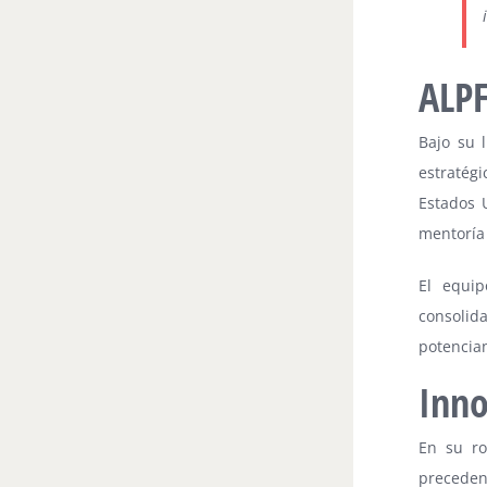
ALPF
Bajo su 
estratég
Estados 
mentoría
El equip
consolid
potencian
Inno
En su ro
preceden