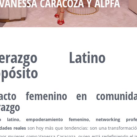
VANESSA CARACOZA Y ALPFA
derazgo Latino 
pósito
acto femenino en comunid
razgo
go latino, empoderamiento femenino, networking profe
dades reales
son hoy más que tendencias: son una transformació
 por mujeres como Vanessa Caracoza, quien está redefiniendo el 