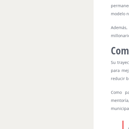
permanen
modelo na
Además, 
millonari
Com
Su trayec
para mej
reducir b
Como pa
mentoría
municipa