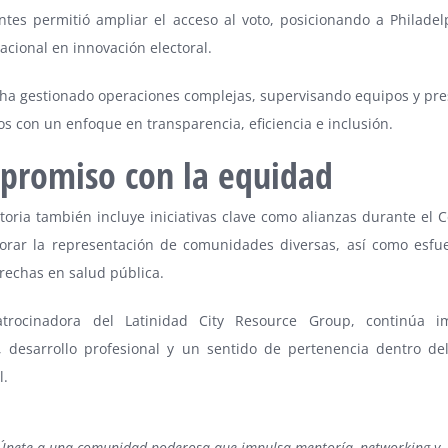
tes permitió ampliar el acceso al voto, posicionando a Philade
cional en innovación electoral.
ha gestionado operaciones complejas, supervisando equipos y pr
os con un enfoque en transparencia, eficiencia e inclusión.
promiso con la equidad
toria también incluye iniciativas clave como alianzas durante el 
orar la representación de comunidades diversas, así como esfu
rechas en salud pública.
trocinadora del Latinidad City Resource Group, continúa i
, desarrollo profesional y un sentido de pertenencia dentro de
l.
Únete a una comunidad poderosa
que impulsa mentoría, networking y