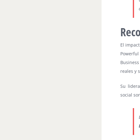
Reco
El impac
Powerful
Business
reales y 
Su lider
social s