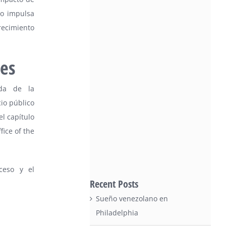
lo impulsa
recimiento
es
ada de la
cio público
el capítulo
ice of the
ceso y el
Recent Posts
Sueño venezolano en
Philadelphia