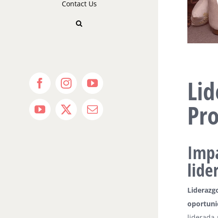
Contact Us
Li
Facebook
Instagram
YouTube
Pro
YouTube
X
Email
Imp
lide
Lideraz
oportuni
liderada