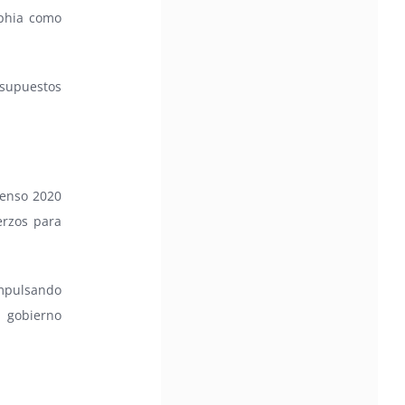
lphia como
esupuestos
Censo 2020
erzos para
mpulsando
l gobierno