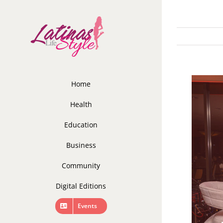
Skip
to
content
Home
Health
Education
Business
Community
Digital Editions
Events