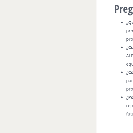
Preg
¿Q
pro
pro
¿C
ALP
equ
¿C
pa
pro
¿P
rep
fut
—