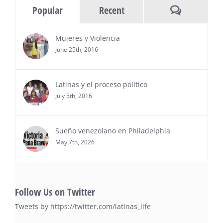
Comments
Popular
Recent
del sur de Florida, realizarán el próximo 8 de octubre
del 2026, en el marco del Mes de la Hispanidad, la
entrega de premios “Top Entrepreneur of USA
Mujeres y Violencia
Awards 2026”, en el …
June 25th, 2016
Ver Más
Latinas y el proceso político
July 5th, 2016
Sueño venezolano en Philadelphia
May 7th, 2026
Follow Us on Twitter
Tweets by https://twitter.com/latinas_life