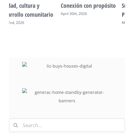
Conexión con propósito
Sueño venezolano en
o
Philadelphia
April 30th, 2026
May 7th, 2026
Search
for: