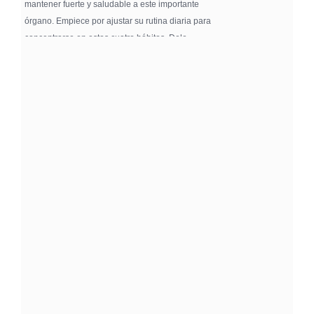
mantener fuerte y saludable a este importante
órgano. Empiece por ajustar su rutina diaria para
concentrarse en estos cuatro hábitos. Dele …
Pure Flix Familia To Sponsor Second Annual
Chicano Hollywood Film Festival
PRESS RELEASE - Fri, 31 Jul 2026 20:01:31
— The soon-to-launch streaming
platform from Great America Media will
exhibit throughout the festival and
sponsor first Pure Flix Familia
Community Impact Award, honoring an artist who has
a meaningful impact through service to their
community —
Chicano Hollywood Film Festival Returns to
Pomona with Packed 5-Day Program
Featuring Keanu Reeves and Biggest Latino
Filmmakers Experience of the Summer
PRESS RELEASE - Fri, 31 Jul 2026 19:53:18
— This year’s expanded festival will
showcase more than 140 films, dozens