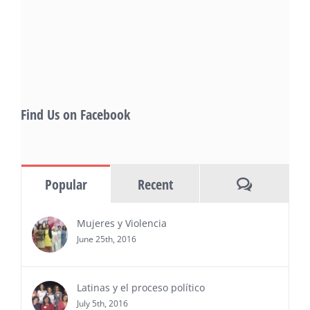
of panels, as well as special guests that
also include Danny De La Paz, Emilio
Rivera, and many Latino entertainment leaders —
Gevorg Shahbazyan, fundador & CEO de
Starlife Group, recibirá la distinción como uno
de los ‘2026 Top Entrepreneur of USA’
PRESS RELEASE - Thu, 30 Jul 2026 17:27:03
Find Us on Facebook
MIAMI, FL — 30 de julio de 2026 —
(NOTICIAS NEWSWIRE) — Negocios y
Ejecutiva Magazine, líderes en
información y entrevistas a ejecutivos
Comments
Popular
Recent
del sur de Florida, realizarán el próximo 8 de octubre
del 2026, en el marco del Mes de la Hispanidad, la
entrega de premios “Top Entrepreneur of USA
Mujeres y Violencia
Awards 2026”, en el …
June 25th, 2016
Ver Más
Latinas y el proceso político
July 5th, 2016