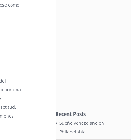
dose como
del
no por una
e
actitud,
Recent Posts
támenes
Sueño venezolano en
Philadelphia