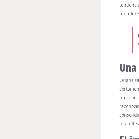
tendencia
un refere
Una 
Oriana U
certamen
presencia
reconocid
consolid
infantiles