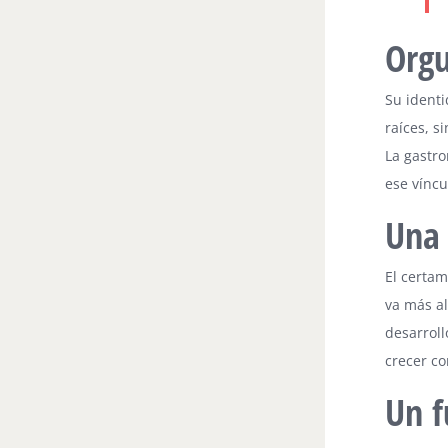
Orgu
Su identi
raíces, s
La gastr
ese víncu
Una 
El certa
va más al
desarroll
crecer co
Un f