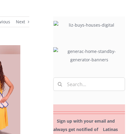
vious
Next
Search
for:
Sign up with your email and
always get notified of Latinas