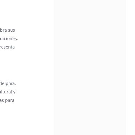
ebra sus
adiciones.
resenta
delphia,
ltural y
as para