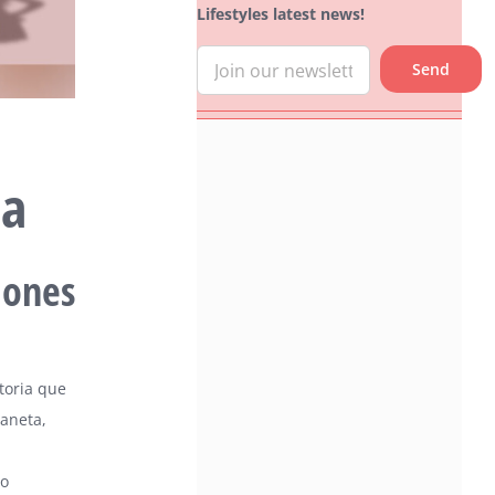
Lifestyles latest news!
na
iones
storia que
daneta,
do