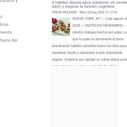
cultural y
4 hábitos diarios para mantener un cereb
sano y mejorar la función cognitiva
PRESS RELEASE - Mon, 03 Aug 2026 17:17:04
 y
NUEVA YORK, NY — 3 de agosto d
icas.
2026 — (NOTICIAS NEWSWIRE) —
miento
cerebro trabaja mucho por usted, a
que lo justo es devolverle el favor
 fuera del
practicando hábitos sencillos todos los días para
mantener fuerte y saludable a este importante
órgano. Empiece por ajustar su rutina diaria par
concentrarse en estos cuatro hábitos. Dele …
Pure Flix Familia To Sponsor Second Ann
Chicano Hollywood Film Festival
PRESS RELEASE - Fri, 31 Jul 2026 20:01:31
— The soon-to-launch streaming
platform from Great America Media w
exhibit throughout the festival and
sponsor first Pure Flix Familia
Community Impact Award, honoring an artist wh
a meaningful impact through service to their