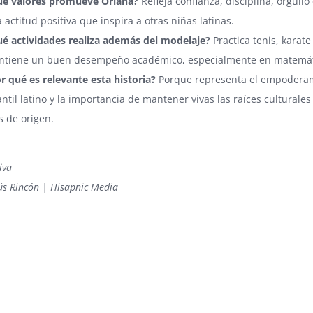
ué valores promueve Oriana?
Refleja confianza, disciplina, orgullo 
 actitud positiva que inspira a otras niñas latinas.
é actividades realiza además del modelaje?
Practica tenis, karate
tiene un buen desempeño académico, especialmente en matemát
r qué es relevante esta historia?
Porque representa el empodera
antil latino y la importancia de mantener vivas las raíces culturales
s de origen.
iva
sús Rincón | Hisapnic Media