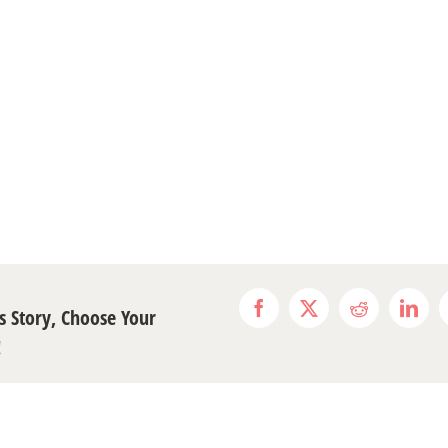
s Story, Choose Your
Facebook
X
Reddit
Link
!