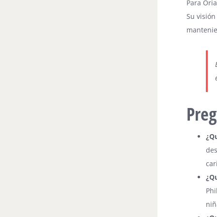
Para Oria
Su visión
mantenien
Preg
¿Qu
des
car
¿Qu
Phi
niñ