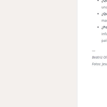
¿Q
una
¿Qu
man
¿Po
inf
paí
—
Beatriz Ol
Fotos: Je