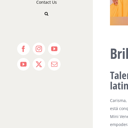
Contact Us
Bri
Facebook
Instagram
YouTube
YouTube
X
Email
Tale
lati
Carisma, 
está conq
Mini Vene
empodera