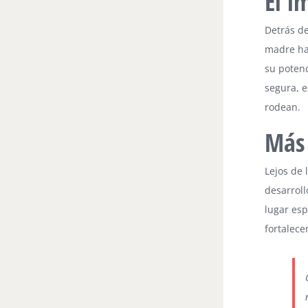
El i
Detrás de
madre ha
su potenc
segura, 
rodean.
Más 
Lejos de 
desarroll
lugar esp
fortalece