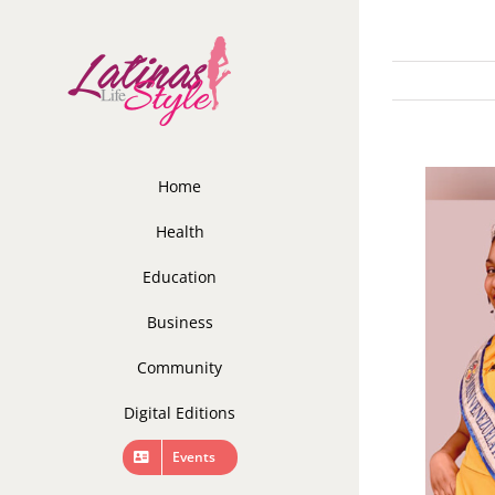
Skip
to
content
Home
Health
Education
Business
Community
Digital Editions
Events