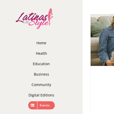
Skip
to
content
Home
Health
Education
Business
Community
Digital Editions
Events