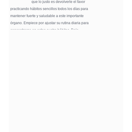
que lo justo es devolverle el favor
practicando hábitos sencillos todos los días para
mantener fuerte y saludable a este importante
órgano. Empiece por ajustar su rutina diaria para
concentrarse en estos cuatro hábitos. Dele …
Pure Flix Familia To Sponsor Second Annual
Chicano Hollywood Film Festival
PRESS RELEASE - Fri, 31 Jul 2026 20:01:31
— The soon-to-launch streaming
platform from Great America Media will
exhibit throughout the festival and
sponsor first Pure Flix Familia
Community Impact Award, honoring an artist who has
a meaningful impact through service to their
community —
Chicano Hollywood Film Festival Returns to
Pomona with Packed 5-Day Program
Featuring Keanu Reeves and Biggest Latino
Filmmakers Experience of the Summer
PRESS RELEASE - Fri, 31 Jul 2026 19:53:18