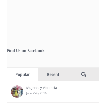
— This year’s expanded festival will
showcase more than 140 films, dozens
of panels, as well as special guests that
also include Danny De La Paz, Emilio
Rivera, and many Latino entertainment leaders —
Gevorg Shahbazyan, fundador & CEO de
Starlife Group, recibirá la distinción como uno
de los ‘2026 Top Entrepreneur of USA’
PRESS RELEASE - Thu, 30 Jul 2026 17:27:03
Find Us on Facebook
MIAMI, FL — 30 de julio de 2026 —
(NOTICIAS NEWSWIRE) — Negocios y
Ejecutiva Magazine, líderes en
información y entrevistas a ejecutivos
Comments
Popular
Recent
del sur de Florida, realizarán el próximo 8 de octubre
del 2026, en el marco del Mes de la Hispanidad, la
entrega de premios “Top Entrepreneur of USA
Mujeres y Violencia
Awards 2026”, en el …
June 25th, 2016
Ver Más