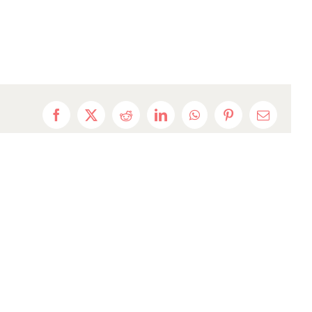
Facebook
X
Reddit
LinkedIn
WhatsApp
Pinterest
Email