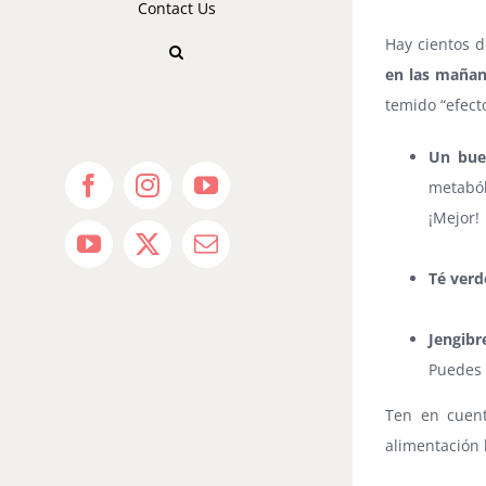
Contact Us
Hay cientos d
en las mañan
temido “efect
Un bue
metaból
Facebook
Instagram
YouTube
¡Mejor!
⠀
YouTube
X
Email
Té verd
⠀
Jengibr
Puedes 
Ten en cue
alimentación 