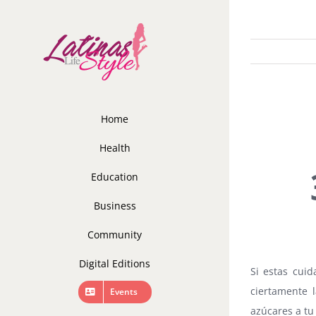
Skip
to
content
Home
Health
Education
Business
Community
Digital Editions
Si estas cui
ciertamente 
Events
azúcares a tu