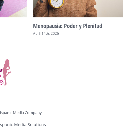
Menopausia: Poder y Plenitud
V
April 14th, 2026
A
ispanic Media Company
spanic Media Solutions