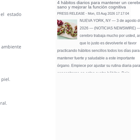
4 hábitos diarios para mantener un cereb
sano y mejorar la función cognitiva
 el estado
PRESS RELEASE - Mon, 03 Aug 2026 17:17:04
NUEVA YORK, NY — 3 de agosto d
2026 — (NOTICIAS NEWSWIRE) —
cerebro trabaja mucho por usted, a
que lo justo es devolverle el favor
n ambiente
practicando hábitos sencillos todos los días para
mantener fuerte y saludable a este importante
órgano. Empiece por ajustar su rutina diaria par
concentrarse en estos cuatro hábitos. Dele …
piel.
Pure Flix Familia To Sponsor Second Ann
Chicano Hollywood Film Festival
PRESS RELEASE - Fri, 31 Jul 2026 20:01:31
ral.
— The soon-to-launch streaming
platform from Great America Media w
exhibit throughout the festival and
sponsor first Pure Flix Familia
Community Impact Award, honoring an artist wh
a meaningful impact through service to their