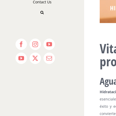
Contact Us
HI
Vi
Facebook
Instagram
YouTube
pro
YouTube
X
Email
Agua
Hidratac
esencial
éxito y 
conviert