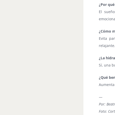
¿Por qué
El sueño
emociona
¿Cómo me
Evita pa
relajante
¿La hidra
Sí, una b
¿Qué bene
Aumenta l
—
Por: Beatr
Foto: Cort