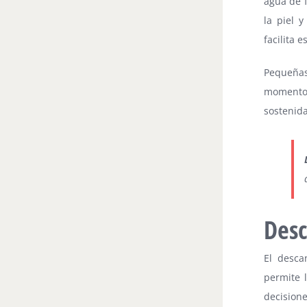
agua de f
la piel y
facilita 
Pequeñas
momentos
sostenida
Desc
El desca
permite 
decision