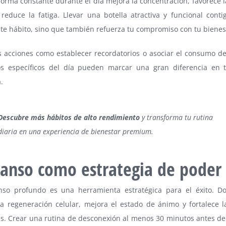
orma constante durante el día mejora la concentración, favorece l
 reduce la fatiga. Llevar una botella atractiva y funcional conti
este hábito, sino que también refuerza tu compromiso con tu bienes
 acciones como establecer recordatorios o asociar el consumo d
 específicos del día pueden marcar una gran diferencia en t
.
Descubre más hábitos de alto rendimiento
y transforma tu rutina
diaria en una experiencia de bienestar premium.
anso como estrategia de poder
nso profundo es una herramienta estratégica para el éxito. D
la regeneración celular, mejora el estado de ánimo y fortalece 
es. Crear una rutina de desconexión al menos 30 minutos antes d