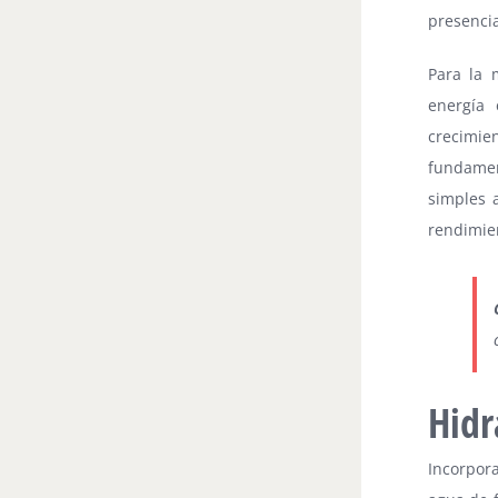
presenci
Para la 
energía 
crecimi
fundamen
simples 
rendimien
Hidr
Incorpora