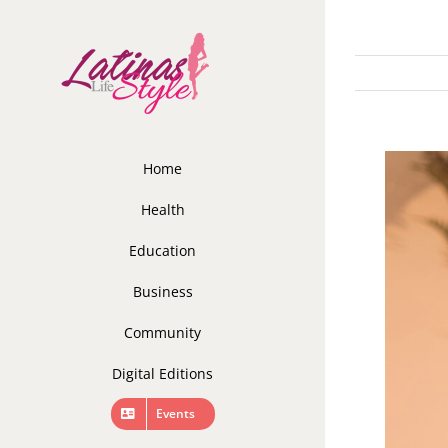
Skip
to
content
Home
Health
Education
Business
Community
Digital Editions
Events