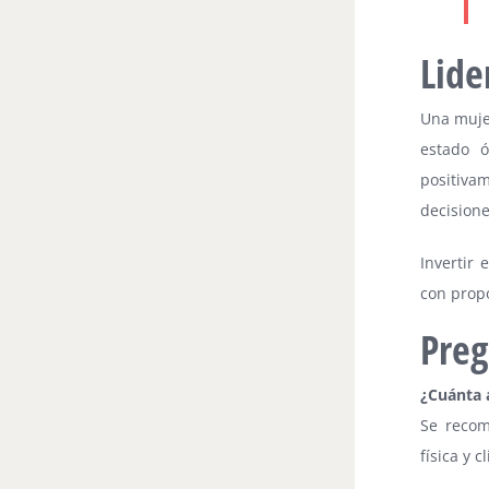
Lide
Una muje
estado 
positiva
decisione
Invertir 
con propó
Preg
¿Cuánta 
Se recom
física y c