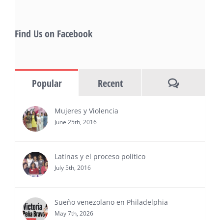
Starlife Group, recibirá la distinción como uno
de los ‘2026 Top Entrepreneur of USA’
PRESS RELEASE - Thu, 30 Jul 2026 17:27:03
Find Us on Facebook
MIAMI, FL — 30 de julio de 2026 —
(NOTICIAS NEWSWIRE) — Negocios y
Ejecutiva Magazine, líderes en
información y entrevistas a ejecutivos
Comments
Popular
Recent
del sur de Florida, realizarán el próximo 8 de octubre
del 2026, en el marco del Mes de la Hispanidad, la
entrega de premios “Top Entrepreneur of USA
Mujeres y Violencia
Awards 2026”, en el …
June 25th, 2016
Ver Más
Latinas y el proceso político
July 5th, 2016
Sueño venezolano en Philadelphia
May 7th, 2026