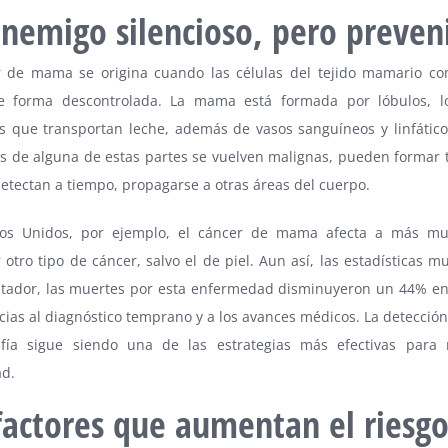
nemigo silencioso, pero preven
r de mama se origina cuando las células del tejido mamario c
e forma descontrolada. La mama está formada por lóbulos, lo
s que transportan leche, además de vasos sanguíneos y linfátic
as de alguna de estas partes se vuelven malignas, pueden formar 
detectan a tiempo, propagarse a otras áreas del cuerpo.
os Unidos, por ejemplo, el cáncer de mama afecta a más mu
 otro tipo de cáncer, salvo el de piel. Aun así, las estadísticas 
ntador, las muertes por esta enfermedad disminuyeron un 44% en
cias al diagnóstico temprano y a los avances médicos. La detecció
ía sigue siendo una de las estrategias más efectivas para r
ad.
factores que aumentan el riesg