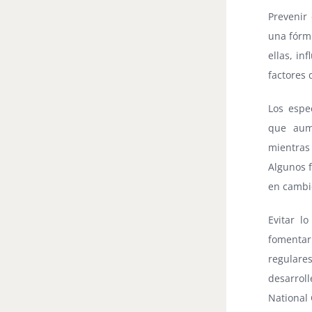
Prevenir 
una fórm
ellas, in
factores 
Los espec
que aume
mientras
Algunos f
en cambi
Evitar l
fomentar
regulare
desarroll
National 