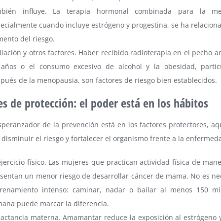
mbién influye. La terapia hormonal combinada para la me
ecialmente cuando incluye estrógeno y progestina, se ha relacion
ento del riesgo.
iación y otros factores. Haber recibido radioterapia en el pecho a
años o el consumo excesivo de alcohol y la obesidad, partic
pués de la menopausia, son factores de riesgo bien establecidos.
es de protección: el poder está en los hábitos
speranzador de la prevención está en los factores protectores, aq
disminuir el riesgo y fortalecer el organismo frente a la enfermed
ejercicio físico. Las mujeres que practican actividad física de man
sentan un menor riesgo de desarrollar cáncer de mama. No es ne
renamiento intenso: caminar, nadar o bailar al menos 150 mi
ana puede marcar la diferencia.
lactancia materna. Amamantar reduce la exposición al estrógeno y,