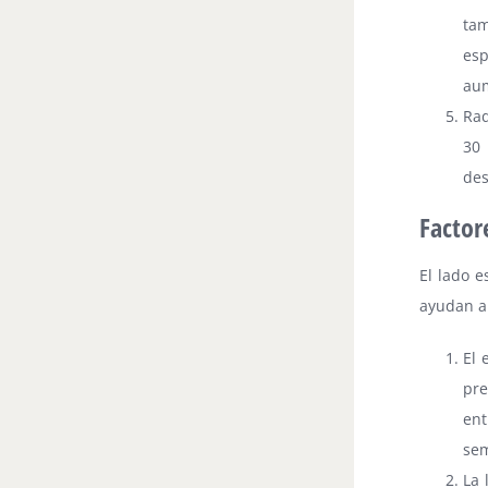
ta
esp
aum
Rad
30 
des
Factor
El lado e
ayudan a 
El 
pre
ent
sem
La 