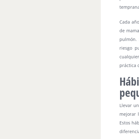
temprana
Cada año
de mama,
pulmón. 
riesgo p
cualquie
práctica 
Hábi
pequ
Llevar un
mejorar l
Estos há
diferenc