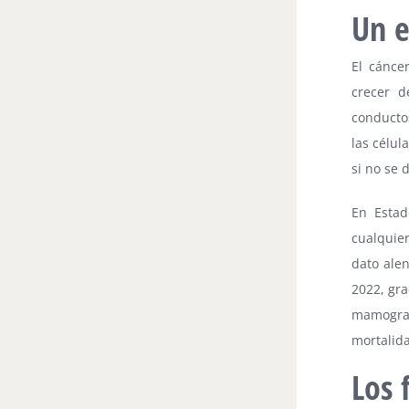
Un e
El cánce
crecer d
conducto
las célul
si no se 
En Estad
cualquier
dato ale
2022, gra
mamograf
mortalid
Los 