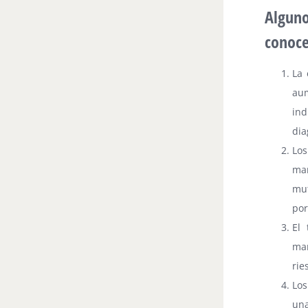
Algun
conoce
La 
aum
ind
dia
Los
mam
mut
por
El
mam
rie
Los
un