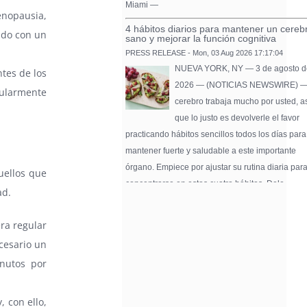
Miami —
nopausia,
4 hábitos diarios para mantener un cereb
ado con un
sano y mejorar la función cognitiva
PRESS RELEASE - Mon, 03 Aug 2026 17:17:04
NUEVA YORK, NY — 3 de agosto d
ntes de los
2026 — (NOTICIAS NEWSWIRE) —
ularmente
cerebro trabaja mucho por usted, a
que lo justo es devolverle el favor
practicando hábitos sencillos todos los días para
mantener fuerte y saludable a este importante
órgano. Empiece por ajustar su rutina diaria par
uellos que
concentrarse en estos cuatro hábitos. Dele …
ad.
Pure Flix Familia To Sponsor Second Ann
Chicano Hollywood Film Festival
era regular
PRESS RELEASE - Fri, 31 Jul 2026 20:01:31
cesario un
— The soon-to-launch streaming
nutos por
platform from Great America Media w
exhibit throughout the festival and
sponsor first Pure Flix Familia
 con ello,