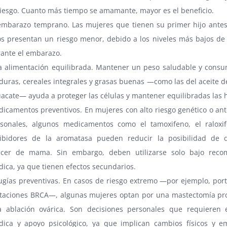
riesgo. Cuanto más tiempo se amamante, mayor es el beneficio.
embarazo temprano. Las mujeres que tienen su primer hijo antes
s presentan un riesgo menor, debido a los niveles más bajos de
ante el embarazo.
 alimentación equilibrada. Mantener un peso saludable y consum
duras, cereales integrales y grasas buenas —como las del aceite de
acate— ayuda a proteger las células y mantener equilibradas las
icamentos preventivos. En mujeres con alto riesgo genético o an
sonales, algunos medicamentos como el tamoxifeno, el raloxi
ibidores de la aromatasa pueden reducir la posibilidad de d
ncer de mama. Sin embargo, deben utilizarse solo bajo reco
ica, ya que tienen efectos secundarios.
ugías preventivas. En casos de riesgo extremo —por ejemplo, por
aciones BRCA—, algunas mujeres optan por una mastectomía prof
 ablación ovárica. Son decisiones personales que requieren 
ica y apoyo psicológico, ya que implican cambios físicos y e