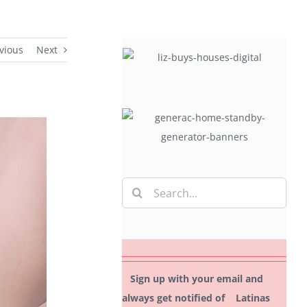
vious
Next
Search
for:
Sign up with your email and
always get notified of Latinas