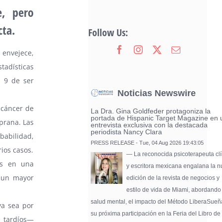
e, pero
cta.
Follow Us:
 envejece,
adísticas
 9 de ser
Noticias Newswire
 cáncer de
La Dra. Gina Goldfeder protagoniza la
portada de Hispanic Target Magazine en 
prana. Las
entrevista exclusiva con la destacada
periodista Nancy Clara
abilidad,
PRESS RELEASE - Tue, 04 Aug 2026 19:43:05
rios casos.
— La reconocida psicoterapeuta clí
es en una
y escritora mexicana engalana la 
n un mayor
edición de la revista de negocios y
estilo de vida de Miami, abordando
salud mental, el impacto del Método LiberaSueñ
ya sea por
su próxima participación en la Feria del Libro de
 tardíos—