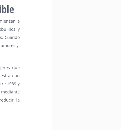
ible
omienzan a
bulillos y
os. Cuando
tumores y,
jeres que
muestran un
tre 1989 y
n mediante
educir la
o