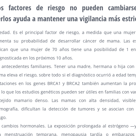
os factores de riesgo no pueden cambiars
rlos ayuda a mantener una vigilancia más estri
edad. Es el principal factor de riesgo, a medida que una mujer
enta su probabilidad de desarrollar cáncer de mama. Las est
ican que una mujer de 70 años tiene una posibilidad de 1 en
gnosticada en los próximos 10 años.
 antecedentes familiares. Tener una madre, hermana o hija con
a eleva el riesgo, sobre todo si el diagnóstico ocurrió a edad tem
aciones en los genes BRCA1 y BRCA2 también aumentan la prob
 lo que los estudios genéticos pueden ser útiles en familias con va
 tejido mamario denso. Las mamas con alta densidad, visibl
ografía, dificultan la detección de tumores y se asocian co
sgo.
 cambios hormonales. La exposición prolongada al estrógeno —
a menstruación temprana, menopausia tardía o embarazos