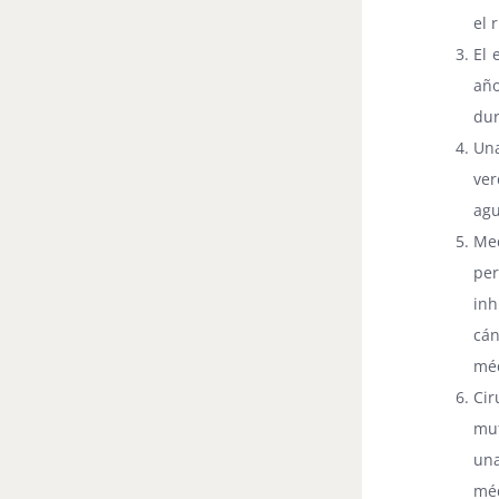
el 
El 
año
dur
Una
ver
agu
Med
per
inh
cá
méd
Cir
mut
una
méd