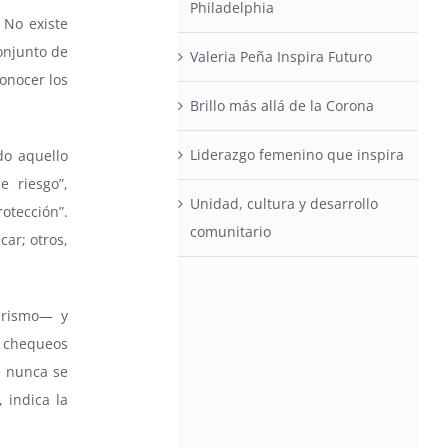
Philadelphia
 No existe
onjunto de
Valeria Peña Inspira Futuro
conocer los
Brillo más allá de la Corona
Liderazgo femenino que inspira
do aquello
e riesgo”,
Unidad, cultura y desarrollo
otección”.
comunitario
car; otros,
tarismo— y
s chequeos
e nunca se
 indica la