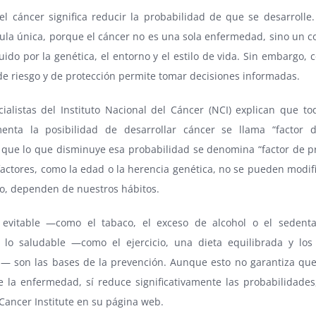
el cáncer significa reducir la probabilidad de que se desarrolle.
ula única, porque el cáncer no es una sola enfermedad, sino un c
fluido por la genética, el entorno y el estilo de vida. Sin embargo, 
de riesgo y de protección permite tomar decisiones informadas.
ialistas del Instituto Nacional del Cáncer (NCI) explican que to
nta la posibilidad de desarrollar cáncer se llama “factor d
 que lo que disminuye esa probabilidad se denomina “factor de pr
actores, como la edad o la herencia genética, no se pueden modifi
o, dependen de nuestros hábitos.
o evitable —como el tabaco, el exceso de alcohol o el seden
 lo saludable —como el ejercicio, una dieta equilibrada y lo
s— son las bases de la prevención. Aunque esto no garantiza qu
e la enfermedad, sí reduce significativamente las probabilidades,
Cancer Institute en su página web.