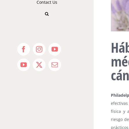
Contact Us
Háb
Facebook
Instagram
YouTube
mé
YouTube
X
Email
cá
Philadel
efectivas
física y
riesgo de
práctico