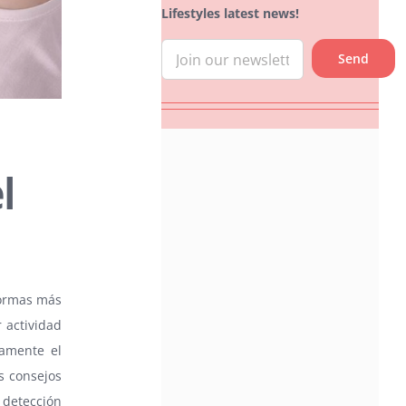
Lifestyles latest news!
l
formas más
 actividad
vamente el
s consejos
 detección