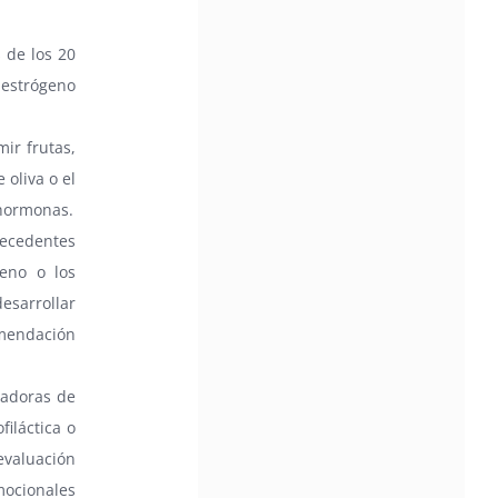
Community Impact Award, honoring an artist wh
a meaningful impact through service to their
 de los 20
community —
 estrógeno
Chicano Hollywood Film Festival Returns 
Pomona with Packed 5-Day Program
Featuring Keanu Reeves and Biggest Lat
ir frutas,
Filmmakers Experience of the Summer
PRESS RELEASE - Fri, 31 Jul 2026 19:53:18
 oliva o el
— This year’s expanded festival wil
 hormonas.
showcase more than 140 films, do
tecedentes
of panels, as well as special guests
feno o los
also include Danny De La Paz, Emi
esarrollar
Rivera, and many Latino entertainment leaders 
mendación
Gevorg Shahbazyan, fundador & CEO de
Starlife Group, recibirá la distinción como
de los ‘2026 Top Entrepreneur of USA’
tadoras de
PRESS RELEASE - Thu, 30 Jul 2026 17:27:03
iláctica o
MIAMI, FL — 30 de julio de 2026 —
(NOTICIAS NEWSWIRE) — Negoci
evaluación
Ejecutiva Magazine, líderes en
mocionales