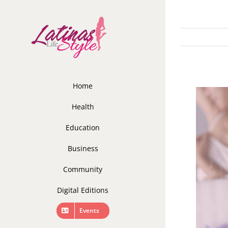
Skip
to
content
Home
Health
Education
Business
Community
Digital Editions
Events