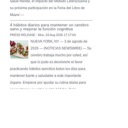
salud mental, el impacto del Método LiberaSueña y
su próxima participación en la Feria del Libro de
Miami —
4 hábitos diarios para mantener un cerebro
sano y mejorar la función cognitiva
PRESS RELEASE - Mon, 03 Aug 2026 17:17:04
NUEVA YORK, NY — 3 de agosto de
2026 — (NOTICIAS NEWSWIRE) — Su
cerebro trabaja mucho por usted, así
que lo justo es devolverle el favor
practicando hábitos sencillos todos los días para
mantener fuerte y saludable a este importante
órgano. Empiece por ajustar su rutina diaria para
concentrarse en estos cuatro hábitos. Dele …
Pure Flix Familia To Sponsor Second Annual
Chicano Hollywood Film Festival
PRESS RELEASE - Fri, 31 Jul 2026 20:01:31
— The soon-to-launch streaming
platform from Great America Media will