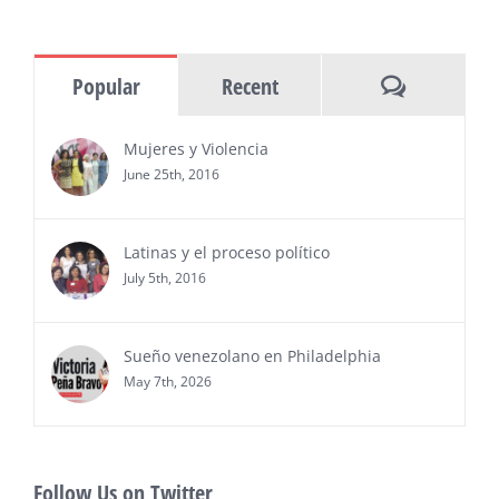
(NOTICIAS NEWSWIRE) — Negocios y
Ejecutiva Magazine, líderes en
información y entrevistas a ejecutivos
Comments
Popular
Recent
del sur de Florida, realizarán el próximo 8 de octubre
del 2026, en el marco del Mes de la Hispanidad, la
entrega de premios “Top Entrepreneur of USA
Mujeres y Violencia
Awards 2026”, en el …
June 25th, 2016
Ver Más
Latinas y el proceso político
July 5th, 2016
Sueño venezolano en Philadelphia
May 7th, 2026
Follow Us on Twitter