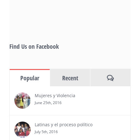
also include Danny De La Paz, Emilio
Rivera, and many Latino entertainment leaders —
Gevorg Shahbazyan, fundador & CEO de
Starlife Group, recibirá la distinción como uno
de los ‘2026 Top Entrepreneur of USA’
PRESS RELEASE - Thu, 30 Jul 2026 17:27:03
Find Us on Facebook
MIAMI, FL — 30 de julio de 2026 —
(NOTICIAS NEWSWIRE) — Negocios y
Ejecutiva Magazine, líderes en
información y entrevistas a ejecutivos
Comments
Popular
Recent
del sur de Florida, realizarán el próximo 8 de octubre
del 2026, en el marco del Mes de la Hispanidad, la
entrega de premios “Top Entrepreneur of USA
Mujeres y Violencia
Awards 2026”, en el …
June 25th, 2016
Ver Más
Latinas y el proceso político
July 5th, 2016