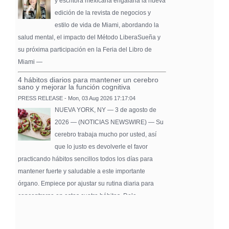
y escritora mexicana engalana la nueva
edición de la revista de negocios y
estilo de vida de Miami, abordando la
salud mental, el impacto del Método LiberaSueña y
su próxima participación en la Feria del Libro de
Miami —
4 hábitos diarios para mantener un cerebro
sano y mejorar la función cognitiva
PRESS RELEASE - Mon, 03 Aug 2026 17:17:04
NUEVA YORK, NY — 3 de agosto de
2026 — (NOTICIAS NEWSWIRE) — Su
cerebro trabaja mucho por usted, así
que lo justo es devolverle el favor
practicando hábitos sencillos todos los días para
mantener fuerte y saludable a este importante
órgano. Empiece por ajustar su rutina diaria para
concentrarse en estos cuatro hábitos. Dele …
Pure Flix Familia To Sponsor Second Annual
Chicano Hollywood Film Festival