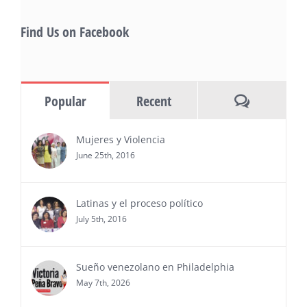
de los ‘2026 Top Entrepreneur of USA’
PRESS RELEASE - Thu, 30 Jul 2026 17:27:03
Find Us on Facebook
MIAMI, FL — 30 de julio de 2026 —
(NOTICIAS NEWSWIRE) — Negocios y
Ejecutiva Magazine, líderes en
información y entrevistas a ejecutivos
Comments
Popular
Recent
del sur de Florida, realizarán el próximo 8 de octubre
del 2026, en el marco del Mes de la Hispanidad, la
entrega de premios “Top Entrepreneur of USA
Mujeres y Violencia
Awards 2026”, en el …
June 25th, 2016
Ver Más
Latinas y el proceso político
July 5th, 2016
Sueño venezolano en Philadelphia
May 7th, 2026