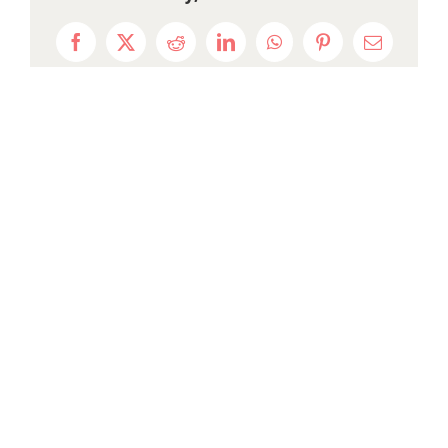
Facebook
X
Reddit
LinkedIn
WhatsApp
Pinterest
Email