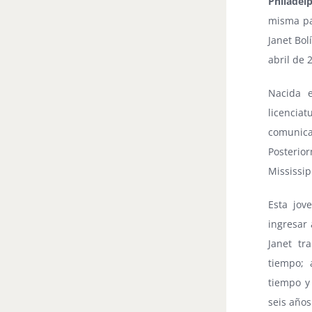
Philadel
misma pa
Janet Bol
abril de 
Nacida 
licencia
comunic
Posterio
Mississip
Esta jov
ingresar
Janet tr
tiempo;
tiempo y
seis años