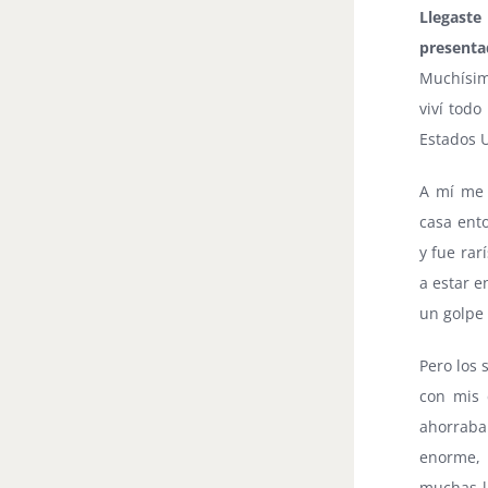
Llegast
presenta
Muchísim
viví tod
Estados U
A mí me 
casa ent
y fue rar
a estar e
un golpe 
Pero los
con mis 
ahorraba 
enorme, 
muchas li