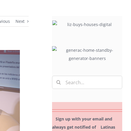
vious
Next
Search
for:
Sign up with your email and
always get notified of Latinas