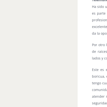
Ha sido 
es parte
profesio
excelent
da la op
Por otro
de raíce
lados y c
Este es 
boricua,
tengo cu
comunida
atender 
segurida