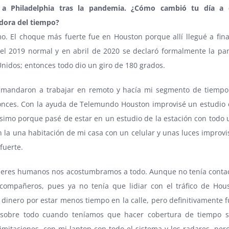
e a Philadelphia tras la pandemia. ¿Cómo cambió tu día a
dora del tiempo?
o. El choque más fuerte fue en Houston porque allí llegué a fina
o el 2019 normal y en abril de 2020 se declaró formalmente la p
nidos; entonces todo dio un giro de 180 grados.
mandaron a trabajar en remoto y hacía mi segmento de tiempo
onces. Con la ayuda de Telemundo Houston improvisé un estudio 
ísimo porque pasé de estar en un estudio de la estación con todo 
n la una habitación de mi casa con un celular y unas luces improv
fuerte.
 seres humanos nos acostumbramos a todo. Aunque no tenía contac
compañeros, pues ya no tenía que lidiar con el tráfico de Ho
dinero por estar menos tiempo en la calle, pero definitivamente f
sobre todo cuando teníamos que hacer cobertura de tiempo s
mitaciones, con mi laptop con todo el sistema y los radares, pero