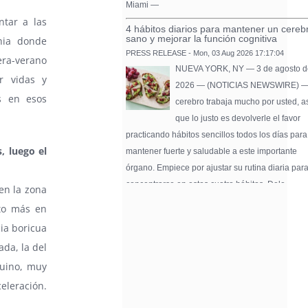
Miami —
ntar a las
4 hábitos diarios para mantener un cereb
sano y mejorar la función cognitiva
hia donde
PRESS RELEASE - Mon, 03 Aug 2026 17:17:04
era-verano
NUEVA YORK, NY — 3 de agosto d
r vidas y
2026 — (NOTICIAS NEWSWIRE) —
s en esos
cerebro trabaja mucho por usted, a
que lo justo es devolverle el favor
practicando hábitos sencillos todos los días para
, luego el
mantener fuerte y saludable a este importante
órgano. Empiece por ajustar su rutina diaria par
concentrarse en estos cuatro hábitos. Dele …
en la zona
nto más en
Pure Flix Familia To Sponsor Second Ann
Chicano Hollywood Film Festival
ia boricua
PRESS RELEASE - Fri, 31 Jul 2026 20:01:31
ada, la del
— The soon-to-launch streaming
quino, muy
platform from Great America Media w
exhibit throughout the festival and
eleración.
sponsor first Pure Flix Familia