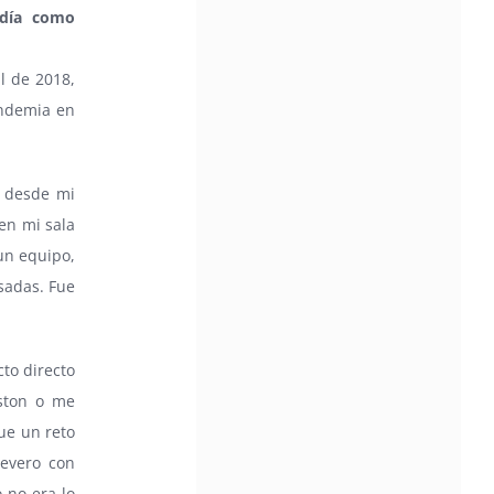
Community Impact Award, honoring an artist wh
 día como
a meaningful impact through service to their
community —
l de 2018,
Chicano Hollywood Film Festival Returns 
andemia en
Pomona with Packed 5-Day Program
Featuring Keanu Reeves and Biggest Lat
Filmmakers Experience of the Summer
PRESS RELEASE - Fri, 31 Jul 2026 19:53:18
 desde mi
— This year’s expanded festival wil
en mi sala
showcase more than 140 films, do
of panels, as well as special guests
un equipo,
also include Danny De La Paz, Emi
isadas. Fue
Rivera, and many Latino entertainment leaders 
Gevorg Shahbazyan, fundador & CEO de
Starlife Group, recibirá la distinción como
to directo
de los ‘2026 Top Entrepreneur of USA’
PRESS RELEASE - Thu, 30 Jul 2026 17:27:03
uston o me
MIAMI, FL — 30 de julio de 2026 —
ue un reto
(NOTICIAS NEWSWIRE) — Negoci
evero con
Ejecutiva Magazine, líderes en
 no era lo