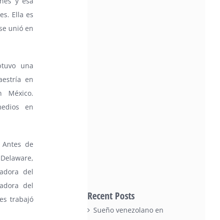
nes y esa
s. Ella es
se unió en
btuvo una
aestría en
n México.
medios en
 Antes de
 Delaware,
adora del
adora del
Recent Posts
es trabajó
Sueño venezolano en