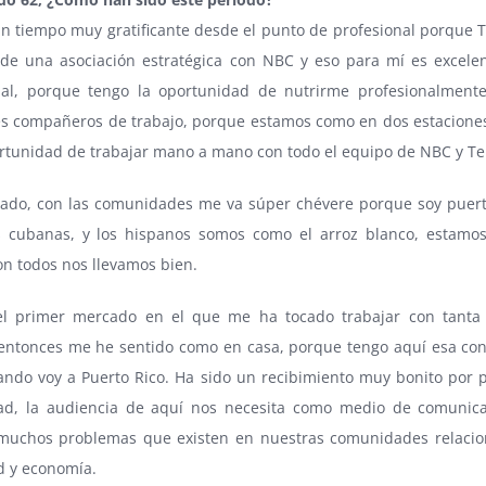
un tiempo muy gratificante desde el punto de profesional porque
 de una asociación estratégica con NBC y eso para mí es excelen
nal, porque tengo la oportunidad de nutrirme profesionalmente
es compañeros de trabajo, porque estamos como en dos estacione
ortunidad de trabajar mano a mano con todo el equipo de NBC y T
 lado, con las comunidades me va súper chévere porque soy puer
s cubanas, y los hispanos somos como el arroz blanco, estamo
on todos nos llevamos bien.
el primer mercado en el que me ha tocado trabajar con tanta
 entonces me he sentido como en casa, porque tengo aquí esa co
ando voy a Puerto Rico. Ha sido un recibimiento muy bonito por p
d, la audiencia de aquí nos necesita como medio de comunica
muchos problemas que existen en nuestras comunidades relaci
d y economía.