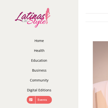
Skip
to
content
Home
Health
Education
Business
Community
Digital Editions
Events