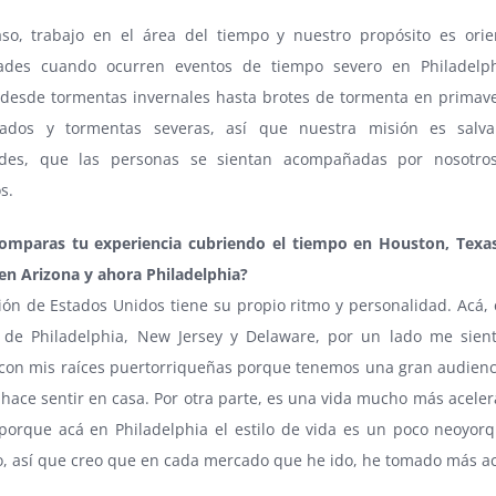
so, trabajo en el área del tiempo y nuestro propósito es orie
ades cuando ocurren eventos de tiempo severo en Philadelp
desde tormentas invernales hasta brotes de tormenta en primav
ados y tormentas severas, así que nuestra misión es salva
ades, que las personas se sientan acompañadas por nosotro
s.
mparas tu experiencia cubriendo el tiempo en Houston, Texas
en Arizona y ahora Philadelphia?
ón de Estados Unidos tiene su propio ritmo y personalidad. Acá, 
al de Philadelphia, New Jersey y Delaware, por un lado me sie
 con mis raíces puertorriqueñas porque tenemos una gran audienc
hace sentir en casa. Por otra parte, es una vida mucho más aceler
 porque acá en Philadelphia el estilo de vida es un poco neoyor
o, así que creo que en cada mercado que he ido, he tomado más ac