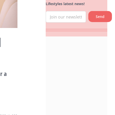
Lifestyles latest news!
l
r a