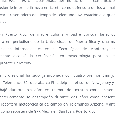
phia, PA. –
Es una apasionada del mundo de las comunicacio
sión le imprime firmeza en faceta como defensora de los animale
ívar, presentadora del tiempo de Telemundo 62, estación a la que 
2022.
en Puerto Rico, de madre cubana y padre boricua, Janet o
tura en periodismo de la Universidad de Puerto Rico y una m
aciones internacionales en el Tecnológico de Monterrey e
rmente alcanzó la certificación en meteorología para los 
pi State University.
en profesional ha sido galardonada con cuatro premios Emmy.
 a Telemundo 62, que abarca Philadelphia, el sur de New Jersey y
abajó durante tres años en Telemundo Houston como present
 anteriormente se desempeñó durante dos años como present
 reportera meteorológica de campo en Telemundo Arizona, y ant
 como reportera de GFR Media en San Juan, Puerto Rico.