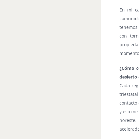
En mi ca
comunid
tenemos 
con torn
propied
momento
¿Cómo co
desierto 
Cada regi
triestat
contacto
y eso me 
noreste,
acelerad