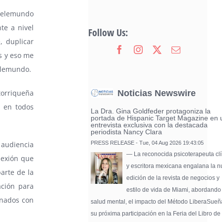
 Telemundo
te a nivel
Follow Us:
, duplicar
s y eso me
elemundo.
Noticias Newswire
torriqueña
s en todos
La Dra. Gina Goldfeder protagoniza la
portada de Hispanic Target Magazine en 
entrevista exclusiva con la destacada
periodista Nancy Clara
PRESS RELEASE - Tue, 04 Aug 2026 19:43:05
 audiencia
— La reconocida psicoterapeuta clí
nexión que
y escritora mexicana engalana la 
arte de la
edición de la revista de negocios y
ción para
estilo de vida de Miami, abordando
onados con
salud mental, el impacto del Método LiberaSueñ
su próxima participación en la Feria del Libro de