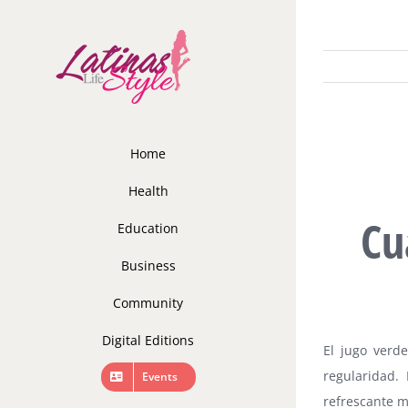
Skip
to
content
Home
Health
Cu
Education
Business
Community
Digital Editions
El jugo verd
regularidad.
Events
refrescante m