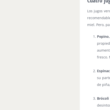
Cuatro ju
Los jugos ver
recomendable 
miel. Pero, p
Pepino,
propied
aumenta
fresco. 
Espinac
su parte
de piña
Brócoli
desinto