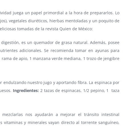
tividad juega un papel primordial a la hora de prepararlos. Lo
jos), vegetales diuréticos, hierbas mentoladas y un poquito de
deliciosas tomadas de la revista Quien de México:
la digestión, es un quemador de grasa natural. Además, posee
nutrientes adicionales. Se recomienda tomar en ayunas para
1 rama de apio, 1 manzana verde mediana, 1 trozo de jengibre
or endulzando nuestro jugo y aportando fibra. La espinaca por
huesos.
Ingredientes:
2 tazas de espinacas, 1/2 pepino, 1 taza
ezclarlas nos ayudarán a mejorar el tránsito intestinal
 vitaminas y minerales vayan directo al torrente sanguíneo,