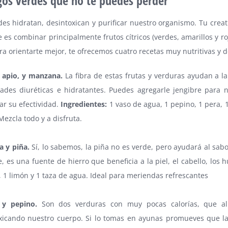
gos verdes que no te puedes perder
des hidratan, desintoxican y purificar nuestro organismo. Tu crea
es combinar principalmente frutos cítricos (verdes, amarillos y ro
ara orientarte mejor, te ofrecemos cuatro recetas muy nutritivas y 
 apio, y manzana.
La fibra de estas frutas y verduras ayudan a 
ades diuréticas e hidratantes. Puedes agregarle jengibre para 
r su efectividad.
Ingredientes:
1 vaso de agua, 1 pepino, 1 pera, 
Mezcla todo y a disfruta.
a y piña.
Sí, lo sabemos, la piña no es verde, pero ayudará al sab
, es una fuente de hierro que beneficia a la piel, el cabello, los 
, 1 limón y 1 taza de agua. Ideal para meriendas refrescantes
 y pepino.
Son dos verduras con muy pocas calorías, que al m
xicando nuestro cuerpo. Si lo tomas en ayunas promueves que las