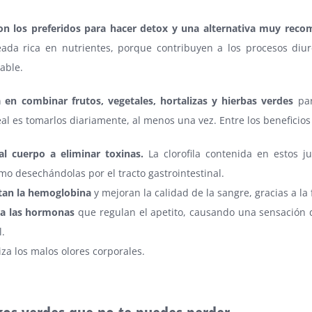
on los preferidos para hacer detox y una alternativa muy rec
ada rica en nutrientes, porque contribuyen a los procesos diur
able.
á en combinar frutos, vegetales, hortalizas y hierbas verdes
par
eal es tomarlos diariamente, al menos una vez. Entre los benefici
l cuerpo a eliminar toxinas.
La clorofila contenida en estos j
mo desechándolas por el tracto gastrointestinal.
an la hemoglobina
y mejoran la calidad de la sangre, gracias a la
ra las hormonas
que regulan el apetito, causando una sensación d
l.
iza los malos olores corporales.