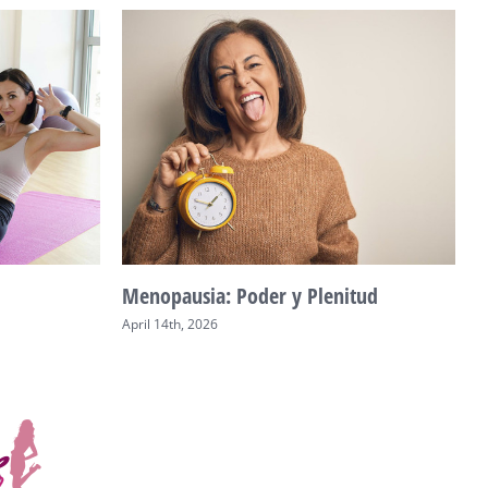
Menopausia: Poder y Plenitud
V
April 14th, 2026
A