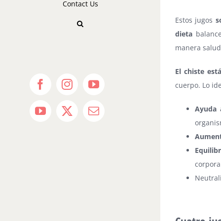
Contact Us
Estos jugos
s
dieta
balance
manera salud
El chiste est
cuerpo. Lo id
Facebook
Instagram
YouTube
Ayuda a
YouTube
X
Email
organis
Aument
Equilib
corpora
Neutral