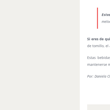
Esto
meloc
Si eres de qu
de tomillo, el
Estas bebida
mantenerse m
Por: Daniela C