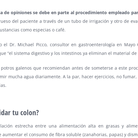
ia de opiniones se debe en parte al procedimiento empleado para 
grueso del paciente a través de un tubo de irrigación y otro de e
sustancias como especias o café.
 el Dr. Michael Picco, consultor en gastroenterología en Mayo C
e “el sistema digestivo y los intestinos ya eliminan el material de
 potros galenos que recomiendan antes de someterse a este proce
mir mucha agua diariamente. A la par, hacer ejercicios, no fumar, e
as.
dar tu colon?
elación estrecha entre una alimentación alta en grasas y alime
aumentar el consumo de fibra soluble (zanahorias, papas) y disminu