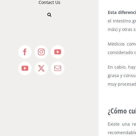
Contact Us
Esta diferenc
el intestino 
más) y otras 
Médicos como
considerado qu
Facebook
Instagram
YouTube
En cabio, hay
YouTube
X
Email
grasa y consu
muy procesad
¿Cómo cui
Existe una r
recomendable 