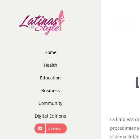
Skip
to
content
Home
Health
Education
Business
Community
Digital Editions
La limpieza d
procedimiento
Events
sistema linfát