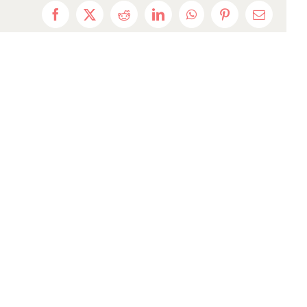
Facebook
X
Reddit
LinkedIn
WhatsApp
Pinterest
Email