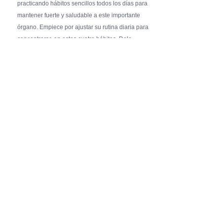
practicando hábitos sencillos todos los días para
mantener fuerte y saludable a este importante
órgano. Empiece por ajustar su rutina diaria para
concentrarse en estos cuatro hábitos. Dele …
Pure Flix Familia To Sponsor Second Annual
Chicano Hollywood Film Festival
PRESS RELEASE - Fri, 31 Jul 2026 20:01:31
— The soon-to-launch streaming
platform from Great America Media will
exhibit throughout the festival and
sponsor first Pure Flix Familia
Community Impact Award, honoring an artist who has
a meaningful impact through service to their
community —
Chicano Hollywood Film Festival Returns to
Pomona with Packed 5-Day Program
Featuring Keanu Reeves and Biggest Latino
Filmmakers Experience of the Summer
PRESS RELEASE - Fri, 31 Jul 2026 19:53:18
— This year’s expanded festival will