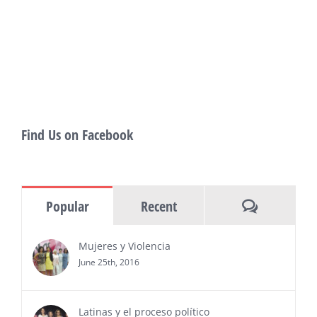
showcase more than 140 films, dozens
of panels, as well as special guests that
also include Danny De La Paz, Emilio
Rivera, and many Latino entertainment leaders —
Gevorg Shahbazyan, fundador & CEO de
Starlife Group, recibirá la distinción como uno
de los ‘2026 Top Entrepreneur of USA’
PRESS RELEASE - Thu, 30 Jul 2026 17:27:03
Find Us on Facebook
MIAMI, FL — 30 de julio de 2026 —
(NOTICIAS NEWSWIRE) — Negocios y
Ejecutiva Magazine, líderes en
información y entrevistas a ejecutivos
Comments
Popular
Recent
del sur de Florida, realizarán el próximo 8 de octubre
del 2026, en el marco del Mes de la Hispanidad, la
entrega de premios “Top Entrepreneur of USA
Mujeres y Violencia
Awards 2026”, en el …
June 25th, 2016
Ver Más
Latinas y el proceso político