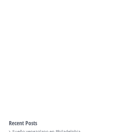
Recent Posts
Sueño venezolano en Philadelphia