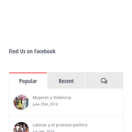
of panels, as well as special guests that
also include Danny De La Paz, Emilio
Rivera, and many Latino entertainment leaders —
Gevorg Shahbazyan, fundador & CEO de
Starlife Group, recibirá la distinción como uno
de los ‘2026 Top Entrepreneur of USA’
PRESS RELEASE - Thu, 30 Jul 2026 17:27:03
Find Us on Facebook
MIAMI, FL — 30 de julio de 2026 —
(NOTICIAS NEWSWIRE) — Negocios y
Ejecutiva Magazine, líderes en
información y entrevistas a ejecutivos
Comments
Popular
Recent
del sur de Florida, realizarán el próximo 8 de octubre
del 2026, en el marco del Mes de la Hispanidad, la
entrega de premios “Top Entrepreneur of USA
Mujeres y Violencia
Awards 2026”, en el …
June 25th, 2016
Ver Más
Latinas y el proceso político
July 5th, 2016