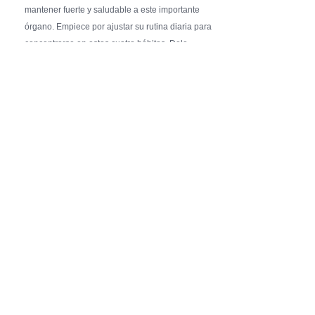
mantener fuerte y saludable a este importante
órgano. Empiece por ajustar su rutina diaria para
concentrarse en estos cuatro hábitos. Dele …
Pure Flix Familia To Sponsor Second Annual
Chicano Hollywood Film Festival
PRESS RELEASE - Fri, 31 Jul 2026 20:01:31
— The soon-to-launch streaming
platform from Great America Media will
exhibit throughout the festival and
sponsor first Pure Flix Familia
Community Impact Award, honoring an artist who has
a meaningful impact through service to their
community —
Chicano Hollywood Film Festival Returns to
Pomona with Packed 5-Day Program
Featuring Keanu Reeves and Biggest Latino
Filmmakers Experience of the Summer
PRESS RELEASE - Fri, 31 Jul 2026 19:53:18
— This year’s expanded festival will
showcase more than 140 films, dozens