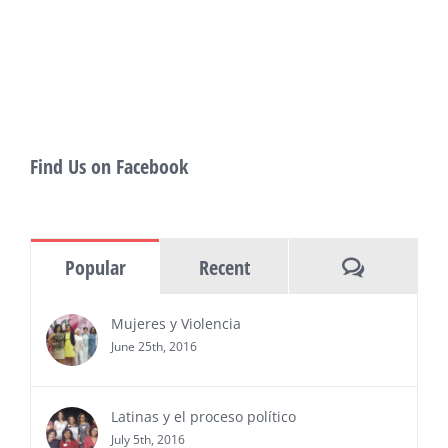
of panels, as well as special guests that
also include Danny De La Paz, Emilio
Rivera, and many Latino entertainment leaders —
Gevorg Shahbazyan, fundador & CEO de
Starlife Group, recibirá la distinción como uno
de los ‘2026 Top Entrepreneur of USA’
PRESS RELEASE - Thu, 30 Jul 2026 17:27:03
Find Us on Facebook
MIAMI, FL — 30 de julio de 2026 —
(NOTICIAS NEWSWIRE) — Negocios y
Ejecutiva Magazine, líderes en
información y entrevistas a ejecutivos
Comments
Popular
Recent
del sur de Florida, realizarán el próximo 8 de octubre
del 2026, en el marco del Mes de la Hispanidad, la
entrega de premios “Top Entrepreneur of USA
Mujeres y Violencia
Awards 2026”, en el …
June 25th, 2016
Ver Más
Latinas y el proceso político
July 5th, 2016