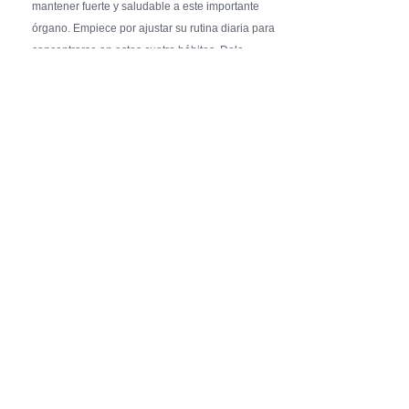
mantener fuerte y saludable a este importante
órgano. Empiece por ajustar su rutina diaria para
concentrarse en estos cuatro hábitos. Dele …
Pure Flix Familia To Sponsor Second Annual
Chicano Hollywood Film Festival
PRESS RELEASE - Fri, 31 Jul 2026 20:01:31
— The soon-to-launch streaming
platform from Great America Media will
exhibit throughout the festival and
sponsor first Pure Flix Familia
Community Impact Award, honoring an artist who has
a meaningful impact through service to their
community —
Chicano Hollywood Film Festival Returns to
Pomona with Packed 5-Day Program
Featuring Keanu Reeves and Biggest Latino
Filmmakers Experience of the Summer
PRESS RELEASE - Fri, 31 Jul 2026 19:53:18
— This year’s expanded festival will
showcase more than 140 films, dozens