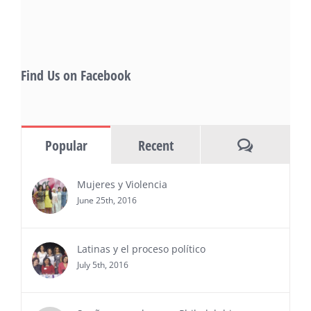
Rivera, and many Latino entertainment leaders —
Gevorg Shahbazyan, fundador & CEO de
Starlife Group, recibirá la distinción como uno
de los ‘2026 Top Entrepreneur of USA’
PRESS RELEASE - Thu, 30 Jul 2026 17:27:03
Find Us on Facebook
MIAMI, FL — 30 de julio de 2026 —
(NOTICIAS NEWSWIRE) — Negocios y
Ejecutiva Magazine, líderes en
información y entrevistas a ejecutivos
Comments
Popular
Recent
del sur de Florida, realizarán el próximo 8 de octubre
del 2026, en el marco del Mes de la Hispanidad, la
entrega de premios “Top Entrepreneur of USA
Mujeres y Violencia
Awards 2026”, en el …
June 25th, 2016
Ver Más
Latinas y el proceso político
July 5th, 2016