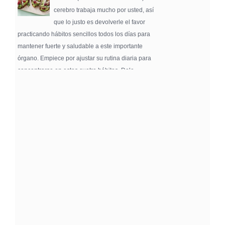
cerebro trabaja mucho por usted, así
que lo justo es devolverle el favor
practicando hábitos sencillos todos los días para
mantener fuerte y saludable a este importante
órgano. Empiece por ajustar su rutina diaria para
concentrarse en estos cuatro hábitos. Dele …
Pure Flix Familia To Sponsor Second Annual
Chicano Hollywood Film Festival
PRESS RELEASE - Fri, 31 Jul 2026 20:01:31
— The soon-to-launch streaming
platform from Great America Media will
exhibit throughout the festival and
sponsor first Pure Flix Familia
Community Impact Award, honoring an artist who has
a meaningful impact through service to their
community —
Chicano Hollywood Film Festival Returns to
Pomona with Packed 5-Day Program
Featuring Keanu Reeves and Biggest Latino