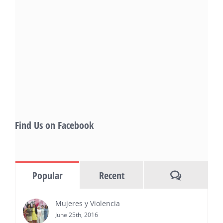
Filmmakers Experience of the Summer
PRESS RELEASE - Fri, 31 Jul 2026 19:53:18
— This year’s expanded festival will
showcase more than 140 films, dozens
of panels, as well as special guests that
also include Danny De La Paz, Emilio
Rivera, and many Latino entertainment leaders —
Gevorg Shahbazyan, fundador & CEO de
Starlife Group, recibirá la distinción como uno
de los ‘2026 Top Entrepreneur of USA’
PRESS RELEASE - Thu, 30 Jul 2026 17:27:03
Find Us on Facebook
MIAMI, FL — 30 de julio de 2026 —
(NOTICIAS NEWSWIRE) — Negocios y
Ejecutiva Magazine, líderes en
información y entrevistas a ejecutivos
Comments
Popular
Recent
del sur de Florida, realizarán el próximo 8 de octubre
del 2026, en el marco del Mes de la Hispanidad, la
entrega de premios “Top Entrepreneur of USA
Mujeres y Violencia
Awards 2026”, en el …
June 25th, 2016