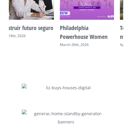
ro
Philadelphia
Tecnología: Aliada de
Powerhouse Women
mamá
March 26th, 2026
April 29th, 2026