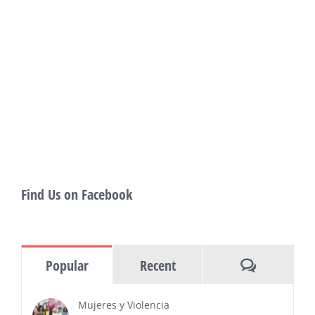
Pomona with Packed 5-Day Program
Featuring Keanu Reeves and Biggest Latino
Filmmakers Experience of the Summer
PRESS RELEASE - Fri, 31 Jul 2026 19:53:18
— This year’s expanded festival will
showcase more than 140 films, dozens
of panels, as well as special guests that
also include Danny De La Paz, Emilio
Rivera, and many Latino entertainment leaders —
Gevorg Shahbazyan, fundador & CEO de
Starlife Group, recibirá la distinción como uno
de los ‘2026 Top Entrepreneur of USA’
PRESS RELEASE - Thu, 30 Jul 2026 17:27:03
Find Us on Facebook
MIAMI, FL — 30 de julio de 2026 —
(NOTICIAS NEWSWIRE) — Negocios y
Ejecutiva Magazine, líderes en
información y entrevistas a ejecutivos
Comments
Popular
Recent
del sur de Florida, realizarán el próximo 8 de octubre
del 2026, en el marco del Mes de la Hispanidad, la
entrega de premios “Top Entrepreneur of USA
Mujeres y Violencia
Awards 2026”, en el …