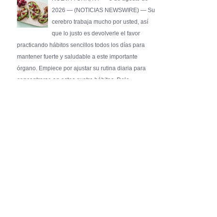
2026 — (NOTICIAS NEWSWIRE) — Su
cerebro trabaja mucho por usted, así
que lo justo es devolverle el favor
practicando hábitos sencillos todos los días para
mantener fuerte y saludable a este importante
órgano. Empiece por ajustar su rutina diaria para
concentrarse en estos cuatro hábitos. Dele …
Pure Flix Familia To Sponsor Second Annual
Chicano Hollywood Film Festival
PRESS RELEASE - Fri, 31 Jul 2026 20:01:31
— The soon-to-launch streaming
platform from Great America Media will
exhibit throughout the festival and
sponsor first Pure Flix Familia
Community Impact Award, honoring an artist who has
a meaningful impact through service to their
community —
Chicano Hollywood Film Festival Returns to