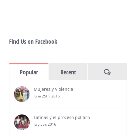
also include Danny De La Paz, Emilio
Rivera, and many Latino entertainment leaders —
Gevorg Shahbazyan, fundador & CEO de
Starlife Group, recibirá la distinción como uno
de los ‘2026 Top Entrepreneur of USA’
PRESS RELEASE - Thu, 30 Jul 2026 17:27:03
Find Us on Facebook
MIAMI, FL — 30 de julio de 2026 —
(NOTICIAS NEWSWIRE) — Negocios y
Ejecutiva Magazine, líderes en
información y entrevistas a ejecutivos
Comments
Popular
Recent
del sur de Florida, realizarán el próximo 8 de octubre
del 2026, en el marco del Mes de la Hispanidad, la
entrega de premios “Top Entrepreneur of USA
Mujeres y Violencia
Awards 2026”, en el …
June 25th, 2016
Ver Más
Latinas y el proceso político
July 5th, 2016