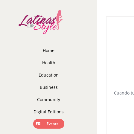
Skip
to
content
Home
Health
Education
Business
Cuando t
Community
Digital Editions
Events