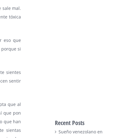
 sale mal.
ente tóxica
r eso que
 porque si
te sientes
acen sentir
pta que al
sí que pon
no que han
Recent Posts
te sientas
Sueño venezolano en