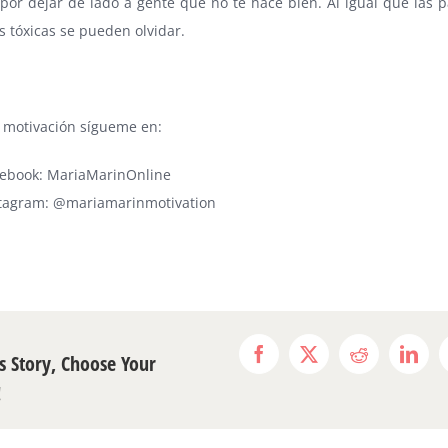
por dejar de lado a gente que no te hace bien. Al igual que las p
 tóxicas se pueden olvidar.
 motivación sígueme en:
cebook:
MariaMarinOnline
tagram:
@mariamarinmotivation
s Story, Choose Your
Facebook
X
Reddit
Link
!