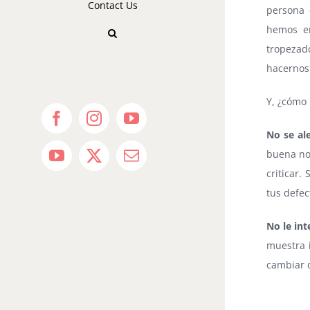
Contact Us
persona 
hemos en
tropezad
hacernos 
Y, ¿cómo 
Facebook
Instagram
YouTube
No se al
buena no
YouTube
X
Email
criticar.
tus defec
No le in
muestra 
cambiar d
⠀