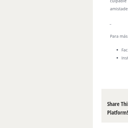
culpable 
amistades
_
Para más
Fa
Ins
Share Thi
Platform