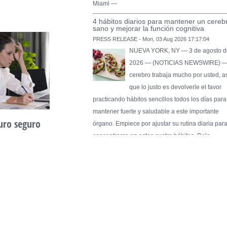
Miami —
4 hábitos diarios para mantener un cereb
sano y mejorar la función cognitiva
PRESS RELEASE - Mon, 03 Aug 2026 17:17:04
NUEVA YORK, NY — 3 de agosto d
2026 — (NOTICIAS NEWSWIRE) —
cerebro trabaja mucho por usted, a
que lo justo es devolverle el favor
practicando hábitos sencillos todos los días para
mantener fuerte y saludable a este importante
turo seguro
Philadelphia Powerhouse
órgano. Empiece por ajustar su rutina diaria par
Women
concentrarse en estos cuatro hábitos. Dele …
March 26th, 2026
Pure Flix Familia To Sponsor Second Ann
Chicano Hollywood Film Festival
PRESS RELEASE - Fri, 31 Jul 2026 20:01:31
— The soon-to-launch streaming
platform from Great America Media w
exhibit throughout the festival and
sponsor first Pure Flix Familia