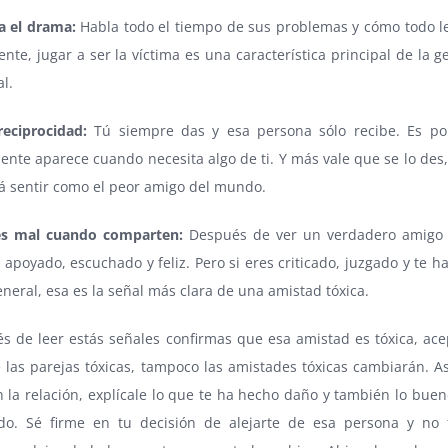
a el drama:
Habla todo el tiempo de sus problemas y cómo todo le
nte, jugar a ser la víctima es una característica principal de la g
l.
eciprocidad:
Tú siempre das y esa persona sólo recibe. Es po
nte aparece cuando necesita algo de ti. Y más vale que se lo des,
á sentir como el peor amigo del mundo.
es mal cuando comparten:
Después de ver un verdadero amigo 
apoyado, escuchado y feliz. Pero si eres criticado, juzgado y te h
neral, esa es la señal más clara de una amistad tóxica.
s de leer estás señales confirmas que esa amistad es tóxica, ace
 las parejas tóxicas, tampoco las amistades tóxicas cambiarán. A
n la relación, explícale lo que te ha hecho daño y también lo bue
do. Sé firme en tu decisión de alejarte de esa persona y no 