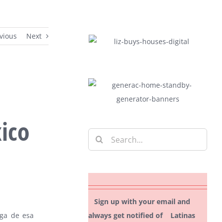
vious
Next
xico
Search
for:
Sign up with your email and
always get notified of Latinas
iga de esa