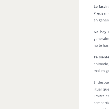
Le fascin
Precisame
en genera
No hay r
generalme
no te har
Te sient
animado, 
mal en ge
Si despué
igual que
límites e
comparti