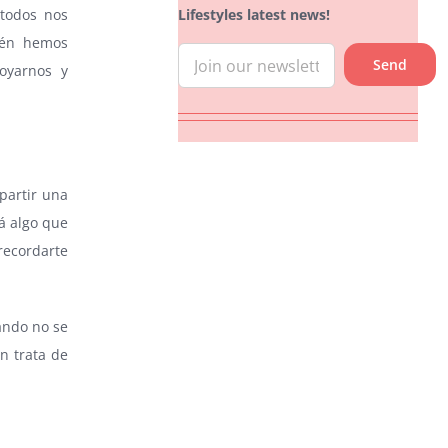
Lifestyles latest news!
todos nos
ién hemos
oyarnos y
partir una
á algo que
recordarte
ando no se
n trata de