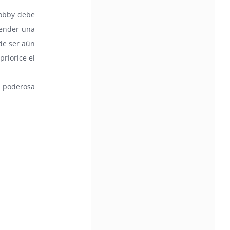
hobby debe
render una
de ser aún
riorice el
 poderosa