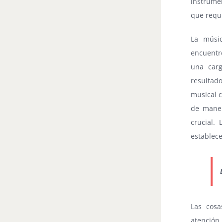
instrume
que requi
La músi
encuentre
una carg
resultado
musical c
de maner
crucial.
establece
Las cosa
atención,