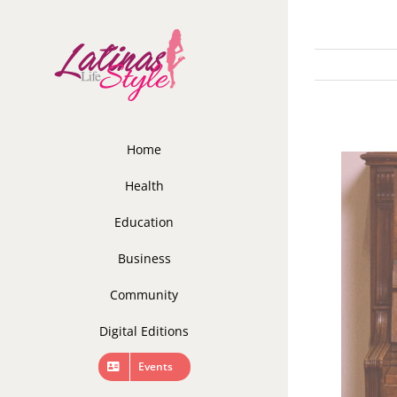
Skip
to
content
Home
Health
Education
Business
Community
Digital Editions
Events