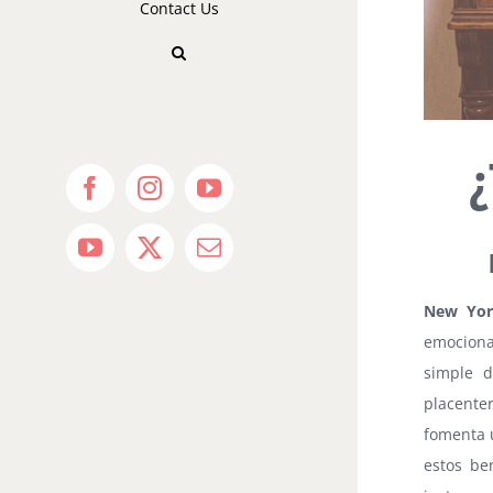
Contact Us
¿
Facebook
Instagram
YouTube
YouTube
X
Email
New Yo
emociona
simple d
placente
fomenta u
estos be