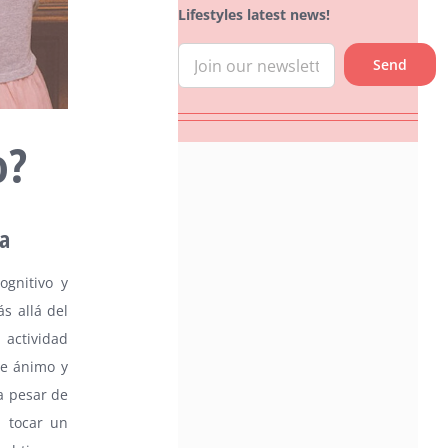
Lifestyles latest news!
o?
a
ognitivo y
s allá del
 actividad
de ánimo y
a pesar de
a tocar un