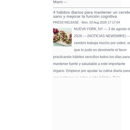
Miami —
4 hábitos diarios para mantener un cereb
sano y mejorar la función cognitiva
PRESS RELEASE - Mon, 03 Aug 2026 17:17:04
NUEVA YORK, NY — 3 de agosto d
2026 — (NOTICIAS NEWSWIRE) —
cerebro trabaja mucho por usted, a
que lo justo es devolverle el favor
practicando hábitos sencillos todos los días para
mantener fuerte y saludable a este importante
órgano. Empiece por ajustar su rutina diaria par
concentrarse en estos cuatro hábitos. Dele …
Pure Flix Familia To Sponsor Second Ann
Chicano Hollywood Film Festival
PRESS RELEASE - Fri, 31 Jul 2026 20:01:31
— The soon-to-launch streaming
platform from Great America Media w
exhibit throughout the festival and
sponsor first Pure Flix Familia