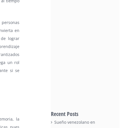
 al tiempo
 personas
nvierta en
de lograr
prendizaje
arantizados
ega un rol
ante si se
Recent Posts
emoria, la
Sueño venezolano en
icas, pues