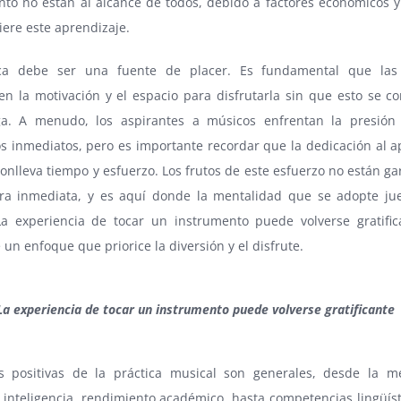
nto no están al alcance de todos, debido a factores económicos y
ere este aprendizaje.
ca debe ser una fuente de placer. Es fundamental que las
n la motivación y el espacio para disfrutarla sin que esto se co
a. A menudo, los aspirantes a músicos enfrentan la presión 
s inmediatos, pero es importante recordar que la dedicación al a
onlleva tiempo y esfuerzo. Los frutos de este esfuerzo no están g
a inmediata, y es aquí donde la mentalidad que se adopte ju
 La experiencia de tocar un instrumento puede volverse gratific
 un enfoque que priorice la diversión y el disfrute.
La experiencia de tocar un instrumento puede volverse gratificante
s positivas de la práctica musical son generales, desde la m
 inteligencia, rendimiento académico, hasta competencias lingüíst