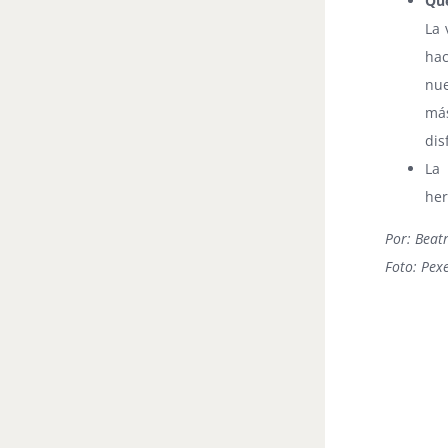
Que
La 
hac
nue
más
dis
La
her
Por: Beatr
Foto: Pexe