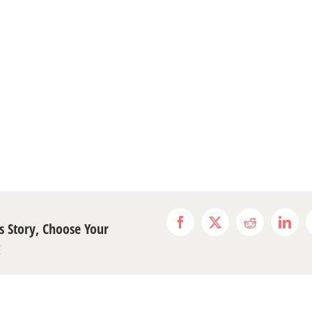
s Story, Choose Your
Facebook
X
Reddit
Link
!