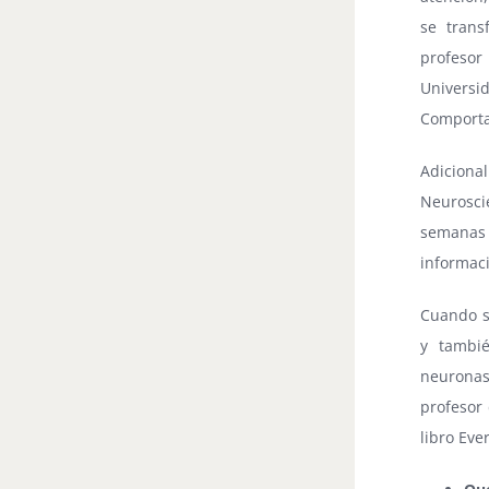
se trans
profeso
Univers
Comporta
Adicional
Neurosci
semanas 
informaci
Cuando s
y tambié
neuronas 
profesor 
libro Eve