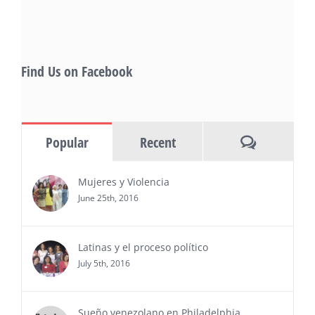
Gevorg Shahbazyan, fundador & CEO de
Starlife Group, recibirá la distinción como uno
de los ‘2026 Top Entrepreneur of USA’
PRESS RELEASE - Thu, 30 Jul 2026 17:27:03
Find Us on Facebook
MIAMI, FL — 30 de julio de 2026 —
(NOTICIAS NEWSWIRE) — Negocios y
Ejecutiva Magazine, líderes en
información y entrevistas a ejecutivos
Comments
Popular
Recent
del sur de Florida, realizarán el próximo 8 de octubre
del 2026, en el marco del Mes de la Hispanidad, la
entrega de premios “Top Entrepreneur of USA
Mujeres y Violencia
Awards 2026”, en el …
June 25th, 2016
Ver Más
Latinas y el proceso político
July 5th, 2016
Sueño venezolano en Philadelphia