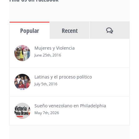
MIAMI, FL — 30 de julio de 2026 —
(NOTICIAS NEWSWIRE) — Negocios y
Ejecutiva Magazine, líderes en
información y entrevistas a ejecutivos
Comments
Popular
Recent
del sur de Florida, realizarán el próximo 8 de octubre
del 2026, en el marco del Mes de la Hispanidad, la
entrega de premios “Top Entrepreneur of USA
Mujeres y Violencia
Awards 2026”, en el …
June 25th, 2016
Ver Más
Latinas y el proceso político
July 5th, 2016
Sueño venezolano en Philadelphia
May 7th, 2026