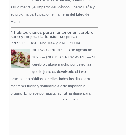
estilo de vida de Miami, abordando la
salud mental, el impacto del Método LiberaSueña y
su próxima participación en la Feria del Libro de
Miami —
4 hábitos diarios para mantener un cerebro
sano y mejorar la función cognitiva
PRESS RELEASE - Mon, 03 Aug 2026 17:17:04
NUEVA YORK, NY — 3 de agosto de
2026 — (NOTICIAS NEWSWIRE) — Su
cerebro trabaja mucho por usted, así
que lo justo es devolverle el favor
practicando hábitos sencillos todos los días para
mantener fuerte y saludable a este importante
órgano. Empiece por ajustar su rutina diaria para
concentrarse en estos cuatro hábitos. Dele …
Pure Flix Familia To Sponsor Second Annual
Chicano Hollywood Film Festival
PRESS RELEASE - Fri, 31 Jul 2026 20:01:31
— The soon-to-launch streaming