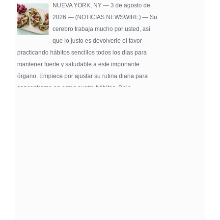
NUEVA YORK, NY — 3 de agosto de
2026 — (NOTICIAS NEWSWIRE) — Su
cerebro trabaja mucho por usted, así
que lo justo es devolverle el favor
practicando hábitos sencillos todos los días para
mantener fuerte y saludable a este importante
órgano. Empiece por ajustar su rutina diaria para
concentrarse en estos cuatro hábitos. Dele …
Pure Flix Familia To Sponsor Second Annual
Chicano Hollywood Film Festival
PRESS RELEASE - Fri, 31 Jul 2026 20:01:31
— The soon-to-launch streaming
platform from Great America Media will
exhibit throughout the festival and
sponsor first Pure Flix Familia
Community Impact Award, honoring an artist who has
a meaningful impact through service to their
community —