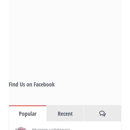
Chicano Hollywood Film Festival Returns to
Pomona with Packed 5-Day Program
Featuring Keanu Reeves and Biggest Latino
Filmmakers Experience of the Summer
PRESS RELEASE - Fri, 31 Jul 2026 19:53:18
— This year’s expanded festival will
showcase more than 140 films, dozens
of panels, as well as special guests that
also include Danny De La Paz, Emilio
Rivera, and many Latino entertainment leaders —
Gevorg Shahbazyan, fundador & CEO de
Starlife Group, recibirá la distinción como uno
de los ‘2026 Top Entrepreneur of USA’
PRESS RELEASE - Thu, 30 Jul 2026 17:27:03
Find Us on Facebook
MIAMI, FL — 30 de julio de 2026 —
(NOTICIAS NEWSWIRE) — Negocios y
Ejecutiva Magazine, líderes en
información y entrevistas a ejecutivos
Comments
Popular
Recent
del sur de Florida, realizarán el próximo 8 de octubre
del 2026, en el marco del Mes de la Hispanidad, la
entrega de premios “Top Entrepreneur of USA
Mujeres y Violencia