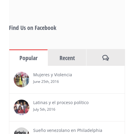
Gevorg Shahbazyan, fundador & CEO de
Starlife Group, recibirá la distinción como uno
de los ‘2026 Top Entrepreneur of USA’
PRESS RELEASE - Thu, 30 Jul 2026 17:27:03
Find Us on Facebook
MIAMI, FL — 30 de julio de 2026 —
(NOTICIAS NEWSWIRE) — Negocios y
Ejecutiva Magazine, líderes en
información y entrevistas a ejecutivos
Comments
Popular
Recent
del sur de Florida, realizarán el próximo 8 de octubre
del 2026, en el marco del Mes de la Hispanidad, la
entrega de premios “Top Entrepreneur of USA
Mujeres y Violencia
Awards 2026”, en el …
June 25th, 2016
Ver Más
Latinas y el proceso político
July 5th, 2016
Sueño venezolano en Philadelphia