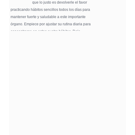
que lo justo es devolverle el favor
practicando hábitos sencillos todos los días para
mantener fuerte y saludable a este importante
órgano. Empiece por ajustar su rutina diaria para
concentrarse en estos cuatro hábitos. Dele …
Pure Flix Familia To Sponsor Second Annual
Chicano Hollywood Film Festival
PRESS RELEASE - Fri, 31 Jul 2026 20:01:31
— The soon-to-launch streaming
platform from Great America Media will
exhibit throughout the festival and
sponsor first Pure Flix Familia
Community Impact Award, honoring an artist who has
a meaningful impact through service to their
community —
Chicano Hollywood Film Festival Returns to
Pomona with Packed 5-Day Program
Featuring Keanu Reeves and Biggest Latino
Filmmakers Experience of the Summer
PRESS RELEASE - Fri, 31 Jul 2026 19:53:18