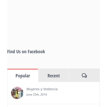
— This year’s expanded festival will
showcase more than 140 films, dozens
of panels, as well as special guests that
also include Danny De La Paz, Emilio
Rivera, and many Latino entertainment leaders —
Gevorg Shahbazyan, fundador & CEO de
Starlife Group, recibirá la distinción como uno
de los ‘2026 Top Entrepreneur of USA’
PRESS RELEASE - Thu, 30 Jul 2026 17:27:03
Find Us on Facebook
MIAMI, FL — 30 de julio de 2026 —
(NOTICIAS NEWSWIRE) — Negocios y
Ejecutiva Magazine, líderes en
información y entrevistas a ejecutivos
Comments
Popular
Recent
del sur de Florida, realizarán el próximo 8 de octubre
del 2026, en el marco del Mes de la Hispanidad, la
entrega de premios “Top Entrepreneur of USA
Mujeres y Violencia
Awards 2026”, en el …
June 25th, 2016
Ver Más