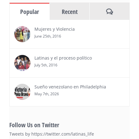
información y entrevistas a ejecutivos
Comments
Popular
Recent
del sur de Florida, realizarán el próximo 8 de octubre
del 2026, en el marco del Mes de la Hispanidad, la
entrega de premios “Top Entrepreneur of USA
Mujeres y Violencia
Awards 2026”, en el …
June 25th, 2016
Ver Más
Latinas y el proceso político
July 5th, 2016
Sueño venezolano en Philadelphia
May 7th, 2026
Follow Us on Twitter
Tweets by https://twitter.com/latinas_life