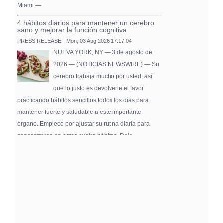
Miami —
4 hábitos diarios para mantener un cerebro
sano y mejorar la función cognitiva
PRESS RELEASE - Mon, 03 Aug 2026 17:17:04
NUEVA YORK, NY — 3 de agosto de
2026 — (NOTICIAS NEWSWIRE) — Su
cerebro trabaja mucho por usted, así
que lo justo es devolverle el favor
practicando hábitos sencillos todos los días para
mantener fuerte y saludable a este importante
órgano. Empiece por ajustar su rutina diaria para
concentrarse en estos cuatro hábitos. Dele …
Pure Flix Familia To Sponsor Second Annual
Chicano Hollywood Film Festival
PRESS RELEASE - Fri, 31 Jul 2026 20:01:31
— The soon-to-launch streaming
platform from Great America Media will
exhibit throughout the festival and
sponsor first Pure Flix Familia