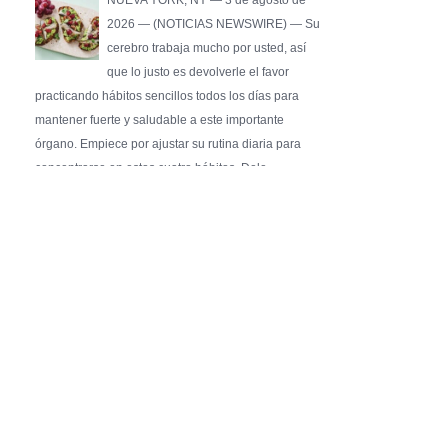
NUEVA YORK, NY — 3 de agosto de
2026 — (NOTICIAS NEWSWIRE) — Su
cerebro trabaja mucho por usted, así
que lo justo es devolverle el favor
practicando hábitos sencillos todos los días para
mantener fuerte y saludable a este importante
órgano. Empiece por ajustar su rutina diaria para
concentrarse en estos cuatro hábitos. Dele …
Pure Flix Familia To Sponsor Second Annual
Chicano Hollywood Film Festival
PRESS RELEASE - Fri, 31 Jul 2026 20:01:31
— The soon-to-launch streaming
platform from Great America Media will
exhibit throughout the festival and
sponsor first Pure Flix Familia
Community Impact Award, honoring an artist who has
a meaningful impact through service to their
community —
Chicano Hollywood Film Festival Returns to