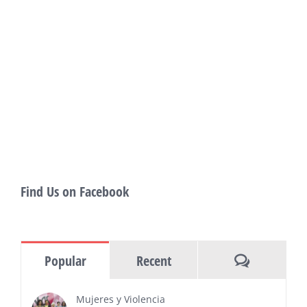
Pomona with Packed 5-Day Program
Featuring Keanu Reeves and Biggest Latino
Filmmakers Experience of the Summer
PRESS RELEASE - Fri, 31 Jul 2026 19:53:18
— This year’s expanded festival will
showcase more than 140 films, dozens
of panels, as well as special guests that
also include Danny De La Paz, Emilio
Rivera, and many Latino entertainment leaders —
Gevorg Shahbazyan, fundador & CEO de
Starlife Group, recibirá la distinción como uno
de los ‘2026 Top Entrepreneur of USA’
PRESS RELEASE - Thu, 30 Jul 2026 17:27:03
Find Us on Facebook
MIAMI, FL — 30 de julio de 2026 —
(NOTICIAS NEWSWIRE) — Negocios y
Ejecutiva Magazine, líderes en
información y entrevistas a ejecutivos
Comments
Popular
Recent
del sur de Florida, realizarán el próximo 8 de octubre
del 2026, en el marco del Mes de la Hispanidad, la
entrega de premios “Top Entrepreneur of USA
Mujeres y Violencia