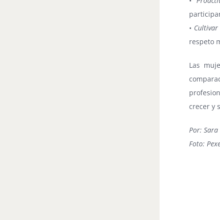
•
Proacti
participa
•
Cultivar
respeto m
Las muje
compara
profesio
crecer y 
Por: Sara
Foto: Pexe