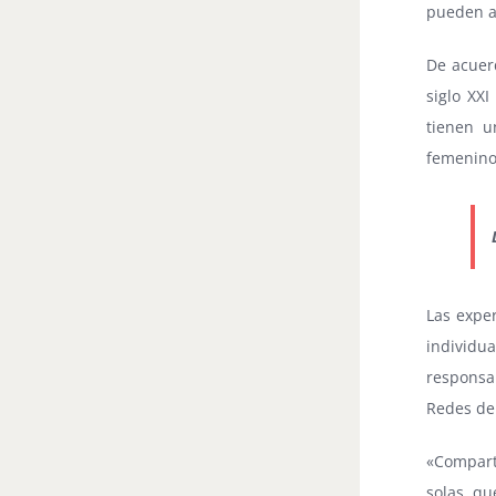
pueden a
De acuer
siglo XX
tienen u
femenino 
Las expe
individu
responsa
Redes de
«Compart
solas, q