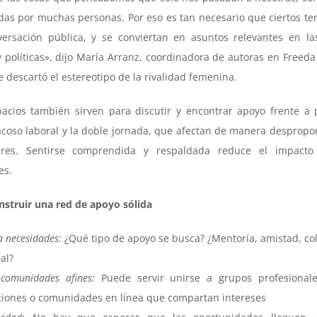
das por muchas personas. Por eso es tan necesario que ciertos te
versación pública, y se conviertan en asuntos relevantes en l
y políticas», dijo María Arranz, coordinadora de autoras en Freed
e descartó el estereotipo de la rivalidad femenina.
pacios también sirven para discutir y encontrar apoyo frente a
acoso laboral y la doble jornada, que afectan de manera despropo
eres. Sentirse comprendida y respaldada reduce el impacto
es.
struir una red de apoyo sólida
ca necesidades:
¿Qué tipo de apoyo se busca? ¿Mentoría, amistad, co
al?
 comunidades afines:
Puede servir unirse a grupos profesionale
ciones o comunidades en línea que compartan intereses