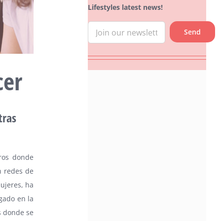
Lifestyles latest news!
cer
tras
ros donde
n redes de
ujeres, ha
gado en la
os donde se