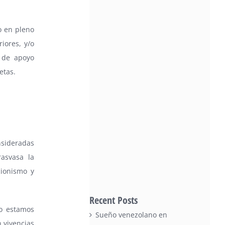
o en pleno
iores, y/o
 de apoyo
etas.
nsideradas
rasvasa la
cionismo y
Recent Posts
o estamos
Sueño venezolano en
 vivencias