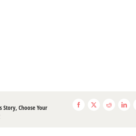
s Story, Choose Your
Facebook
X
Reddit
Link
!