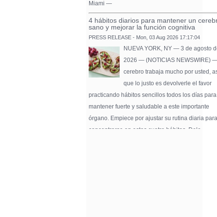
Miami —
4 hábitos diarios para mantener un cereb
sano y mejorar la función cognitiva
PRESS RELEASE - Mon, 03 Aug 2026 17:17:04
NUEVA YORK, NY — 3 de agosto d
2026 — (NOTICIAS NEWSWIRE) —
cerebro trabaja mucho por usted, a
que lo justo es devolverle el favor
practicando hábitos sencillos todos los días para
mantener fuerte y saludable a este importante
órgano. Empiece por ajustar su rutina diaria par
concentrarse en estos cuatro hábitos. Dele …
Pure Flix Familia To Sponsor Second Ann
Chicano Hollywood Film Festival
PRESS RELEASE - Fri, 31 Jul 2026 20:01:31
— The soon-to-launch streaming
platform from Great America Media w
exhibit throughout the festival and
sponsor first Pure Flix Familia