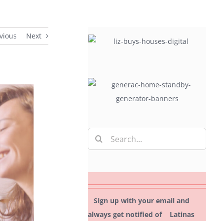
vious
Next
Search
for:
Sign up with your email and
always get notified of Latinas