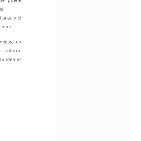
 Se puede
os
ianza y el
camino
migas, en
n entorno
La idea es