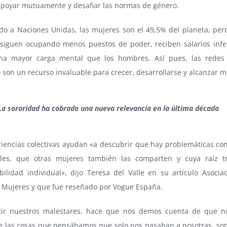
poyar mutuamente y desafiar las normas de género.
do a Naciones Unidas, las mujeres son el 49,5% del planeta, per
I siguen ocupando menos puestos de poder, reciben salarios infer
na mayor carga mental que los hombres. Así pues, las redes
son un recurso invaluable para crecer, desarrollarse y alcanzar m
La sororidad ha cobrado una nueva relevancia en la última década
riencias colectivas ayudan «a descubrir que hay problemáticas co
ales, que otras mujeres también las comparten y cuya raíz t
bilidad individual», dijo Teresa del Valle en su artículo Asocia
 Mujeres y que fue reseñado por Vogue España.
ir nuestros malestares, hace que nos demos cuenta de que n
ue las cosas que pensábamos que solo nos pasaban a nosotras, son