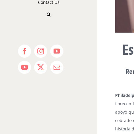
Contact Us
Es
Facebook
Instagram
YouTube
Re
YouTube
X
Email
Philadel
florecen 
apoyo qu
cobrado u
historia 