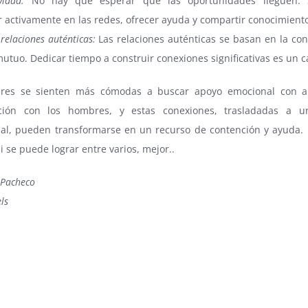
vidad:
No hay que esperar que las oportunidades lleguen.
r activamente en las redes, ofrecer ayuda y compartir conocimient
 relaciones auténticas:
Las relaciones auténticas se basan en la conf
utuo. Dedicar tiempo a construir conexiones significativas es un 
res se sienten más cómodas a buscar apoyo emocional con a
ción con los hombres, y estas conexiones, trasladadas a u
nal, pueden transformarse en un recurso de contención y ayuda. 
si se puede lograr entre varios, mejor..
 Pacheco
ls