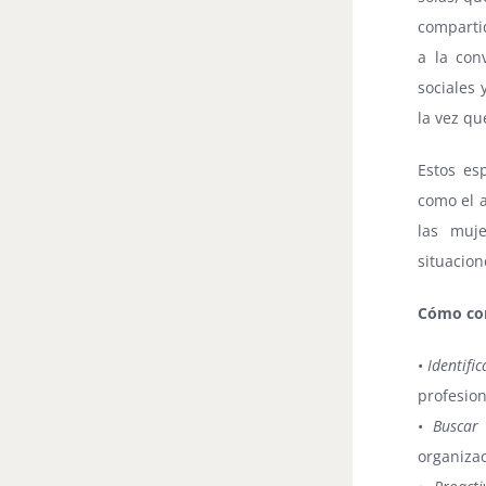
comparti
a la con
sociales 
la vez qu
Estos es
como el 
las muj
situacion
Cómo con
•
Identifi
profesion
•
Buscar
organiza