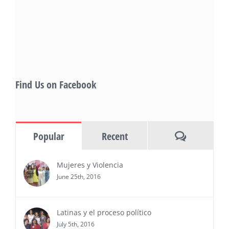
of panels, as well as special guests that
also include Danny De La Paz, Emilio
Rivera, and many Latino entertainment leaders —
Gevorg Shahbazyan, fundador & CEO de
Starlife Group, recibirá la distinción como uno
de los ‘2026 Top Entrepreneur of USA’
PRESS RELEASE - Thu, 30 Jul 2026 17:27:03
Find Us on Facebook
MIAMI, FL — 30 de julio de 2026 —
(NOTICIAS NEWSWIRE) — Negocios y
Ejecutiva Magazine, líderes en
información y entrevistas a ejecutivos
Comments
Popular
Recent
del sur de Florida, realizarán el próximo 8 de octubre
del 2026, en el marco del Mes de la Hispanidad, la
entrega de premios “Top Entrepreneur of USA
Mujeres y Violencia
Awards 2026”, en el …
June 25th, 2016
Ver Más
Latinas y el proceso político
July 5th, 2016