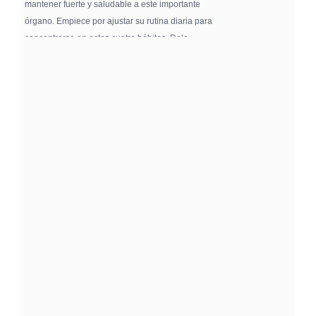
mantener fuerte y saludable a este importante
órgano. Empiece por ajustar su rutina diaria para
concentrarse en estos cuatro hábitos. Dele …
Pure Flix Familia To Sponsor Second Annual
Chicano Hollywood Film Festival
PRESS RELEASE - Fri, 31 Jul 2026 20:01:31
— The soon-to-launch streaming
platform from Great America Media will
exhibit throughout the festival and
sponsor first Pure Flix Familia
Community Impact Award, honoring an artist who has
a meaningful impact through service to their
community —
Chicano Hollywood Film Festival Returns to
Pomona with Packed 5-Day Program
Featuring Keanu Reeves and Biggest Latino
Filmmakers Experience of the Summer
PRESS RELEASE - Fri, 31 Jul 2026 19:53:18
— This year’s expanded festival will
showcase more than 140 films, dozens