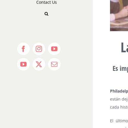
Contact Us
L
Facebook
Instagram
YouTube
Es im
YouTube
X
Email
Philadel
están de
cada hist
El últim