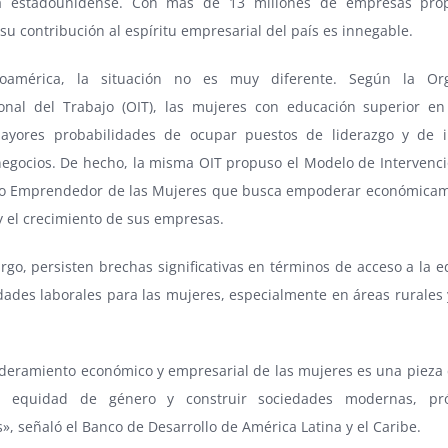
a estadounidense. Con más de 13 millones de empresas pro
su contribución al espíritu empresarial del país es innegable.
noamérica, la situación no es muy diferente. Según la Org
ional del Trabajo (OIT), las mujeres con educación superior en
ayores probabilidades de ocupar puestos de liderazgo y de i
negocios. De hecho, la misma OIT propuso el Modelo de Intervenci
lo Emprendedor de las Mujeres que busca empoderar económicam
 el crecimiento de sus empresas.
go, persisten brechas significativas en términos de acceso a la e
ades laborales para las mujeres, especialmente en áreas rurales 
deramiento económico y empresarial de las mujeres es una pieza 
la equidad de género y construir sociedades modernas, pr
s», señaló el Banco de Desarrollo de América Latina y el Caribe.