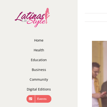
Skip
to
content
Home
Health
Education
Business
Community
Digital Editions
Events