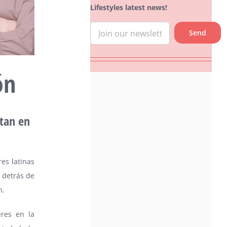
Lifestyles latest news!
ón
tan en
es latinas
 detrás de
n.
eres en la