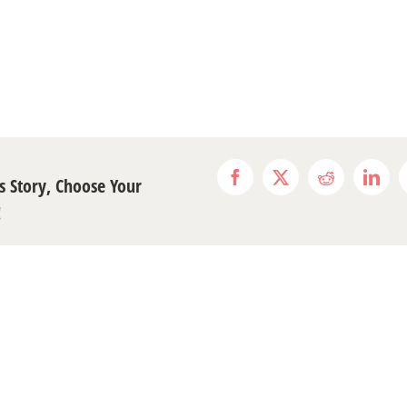
s Story, Choose Your
Facebook
X
Reddit
Link
!