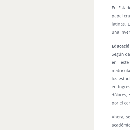
En Estado
papel cru
latinas. 
una inver
Educaci
Según da
en este
matricul
los estud
en ingres
dólares, 
por el ce
Ahora, s
académic