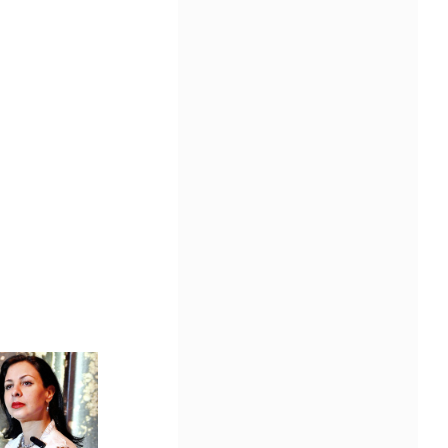
Community Impact Award, honoring an artist wh
a meaningful impact through service to their
community —
Chicano Hollywood Film Festival Returns 
Pomona with Packed 5-Day Program
Featuring Keanu Reeves and Biggest Lat
Filmmakers Experience of the Summer
PRESS RELEASE - Fri, 31 Jul 2026 19:53:18
— This year’s expanded festival wil
showcase more than 140 films, do
of panels, as well as special guests
also include Danny De La Paz, Emi
Rivera, and many Latino entertainment leaders 
Gevorg Shahbazyan, fundador & CEO de
Starlife Group, recibirá la distinción como
de los ‘2026 Top Entrepreneur of USA’
PRESS RELEASE - Thu, 30 Jul 2026 17:27:03
MIAMI, FL — 30 de julio de 2026 —
(NOTICIAS NEWSWIRE) — Negoci
Ejecutiva Magazine, líderes en