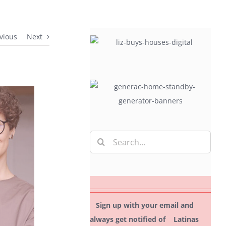
vious
Next
Search
for:
Sign up with your email and
always get notified of Latinas