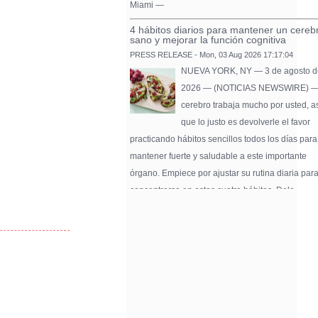
Miami —
4 hábitos diarios para mantener un cereb
sano y mejorar la función cognitiva
PRESS RELEASE - Mon, 03 Aug 2026 17:17:04
NUEVA YORK, NY — 3 de agosto d
2026 — (NOTICIAS NEWSWIRE) —
cerebro trabaja mucho por usted, a
que lo justo es devolverle el favor
practicando hábitos sencillos todos los días para
mantener fuerte y saludable a este importante
órgano. Empiece por ajustar su rutina diaria par
concentrarse en estos cuatro hábitos. Dele …
Pure Flix Familia To Sponsor Second Ann
Chicano Hollywood Film Festival
PRESS RELEASE - Fri, 31 Jul 2026 20:01:31
— The soon-to-launch streaming
platform from Great America Media w
exhibit throughout the festival and
sponsor first Pure Flix Familia