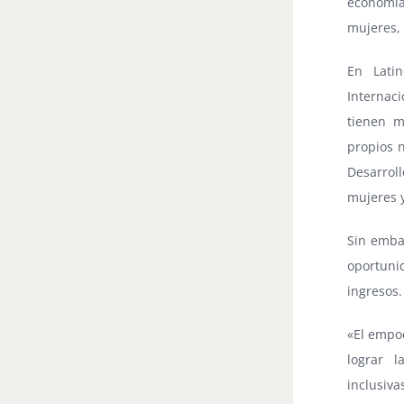
economí
mujeres, 
En Lati
Internac
tienen m
propios 
Desarrol
mujeres y
Sin embar
oportunid
ingresos.
«El empo
lograr 
inclusiva