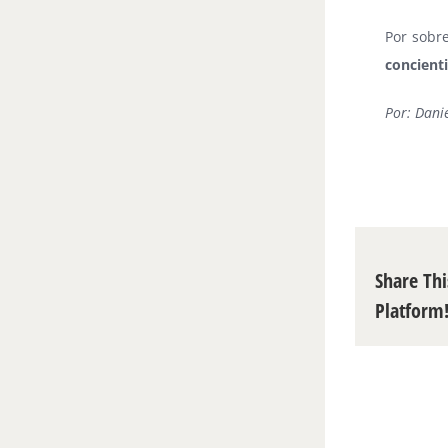
Por sobr
concient
Por: Danie
Share Thi
Platform