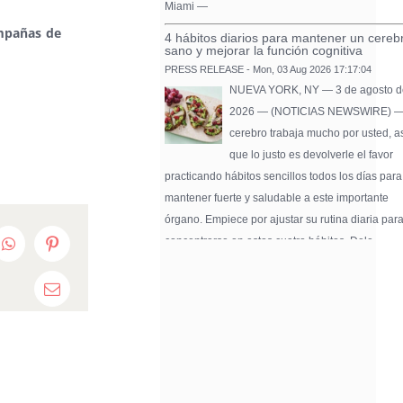
Miami —
mpañas de
4 hábitos diarios para mantener un cereb
sano y mejorar la función cognitiva
PRESS RELEASE - Mon, 03 Aug 2026 17:17:04
NUEVA YORK, NY — 3 de agosto d
2026 — (NOTICIAS NEWSWIRE) —
cerebro trabaja mucho por usted, a
que lo justo es devolverle el favor
practicando hábitos sencillos todos los días para
mantener fuerte y saludable a este importante
órgano. Empiece por ajustar su rutina diaria par
concentrarse en estos cuatro hábitos. Dele …
edIn
WhatsApp
Pinterest
Pure Flix Familia To Sponsor Second Ann
Chicano Hollywood Film Festival
Email
PRESS RELEASE - Fri, 31 Jul 2026 20:01:31
— The soon-to-launch streaming
platform from Great America Media w
exhibit throughout the festival and
sponsor first Pure Flix Familia