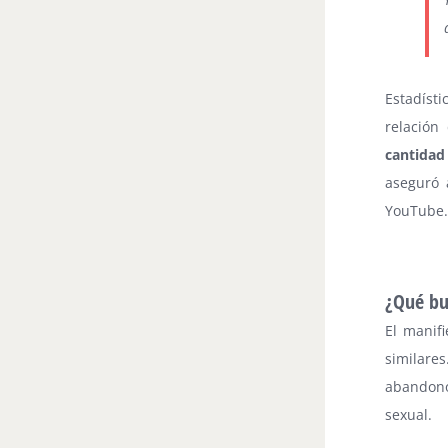
Estadíst
relación
cantidad
aseguró 
YouTube.
¿Qué bu
El manif
similare
abandono 
sexual.