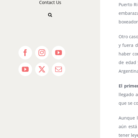
Contact Us
Puerto Ri
embaraza
boxeador 
Otro caso
y fuera d
haber co
Facebook
Instagram
YouTube
de edad y
Argentina
YouTube
X
Email
El prime
llegado 
que se co
Aunque l
aún está
tener ley