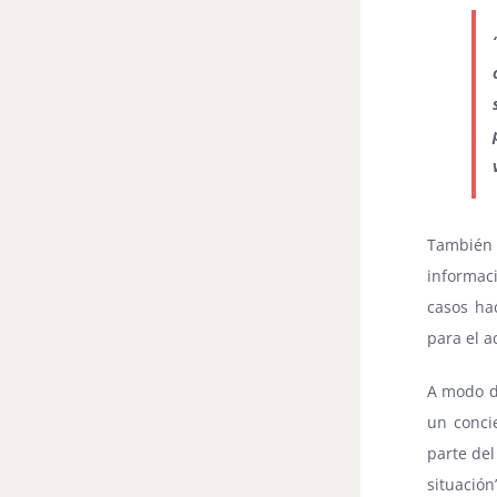
También 
informac
casos ha
para el a
A modo de
un conci
parte del
situación