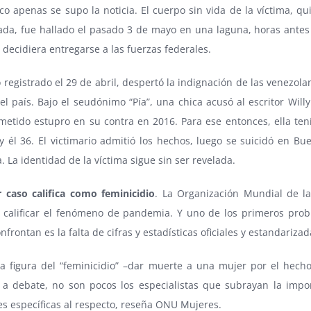
co apenas se supo la noticia. El cuerpo sin vida de la víctima, q
da, fue hallado el pasado 3 de mayo en una laguna, horas antes
decidiera entregarse a las fuerzas federales.
 registrado el 29 de abril, despertó la indignación de las venezol
el país. Bajo el seudónimo “Pía”, una chica acusó al escritor Wil
metido estupro en su contra en 2016. Para ese entonces, ella ten
 él 36. El victimario admitió los hechos, luego se suicidó en Bue
. La identidad de la víctima sigue sin ser revelada.
r caso califica como feminicidio
. La Organización Mundial de l
a calificar el fenómeno de pandemia. Y uno de los primeros pro
nfrontan es la falta de cifras y estadísticas oficiales y estandarizad
a figura del “feminicidio” –dar muerte a una mujer por el hecho
 a debate, no son pocos los especialistas que subrayan la impo
es específicas al respecto, reseña ONU Mujeres.