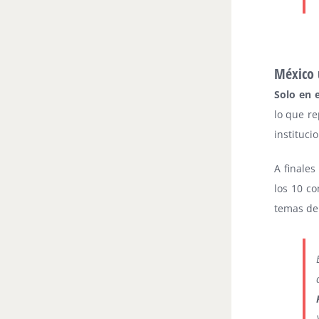
México 
Solo en e
lo que re
instituci
A finale
los 10 c
temas de