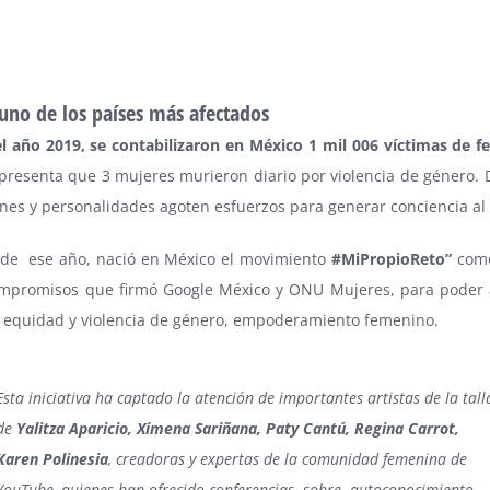
uno de los países más afectados
l año 2019, se contabilizaron en México 1 mil 006 víctimas de fe
presenta que 3 mujeres murieron diario por violencia de género. 
ones y personalidades agoten esfuerzos para generar conciencia al
s de ese año, nació en México el movimiento
#MiPropioReto”
como
ompromisos que firmó Google México y ONU Mujeres, para poder
 equidad y violencia de género, empoderamiento femenino.
Esta iniciativa ha captado la atención de importantes artistas de la tall
de
Yalitza Aparicio, Ximena Sariñana, Paty Cantú, Regina Carrot,
Karen Polinesia
, creadoras y expertas de la comunidad femenina de
YouTube, quienes han ofrecido conferencias sobre autoconocimiento,