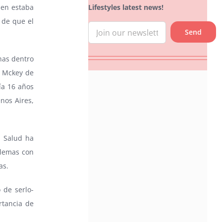
Lifestyles latest news!
uien estaba
 de que el
anas dentro
ly Mckey de
ía 16 años
nos Aires,
a Salud ha
blemas con
as.
 de serlo-
rtancia de