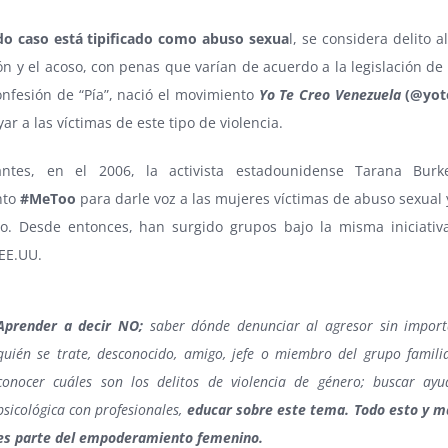
do caso está tipificado como abuso sexua
l, se considera delito a
ión y el acoso, con penas que varían de acuerdo a la legislación de
onfesión de “Pía”, nació el movimiento
Yo Te Creo Venezuela
(
@yot
ar a las víctimas de este tipo de violencia.
ntes, en el 2006, la activista estadounidense Tarana Burk
nto
#MeToo
para darle voz a las mujeres víctimas de abuso sexual 
o. Desde entonces, han surgido grupos bajo la misma iniciativ
EE.UU.
Aprender a decir NO;
saber dónde denunciar al agresor sin import
quién se trate, desconocido, amigo, jefe o miembro del grupo familia
conocer cuáles son los delitos de violencia de género; buscar ayu
psicológica con profesionales,
educar sobre este tema. Todo esto y m
es parte del empoderamiento femenino.