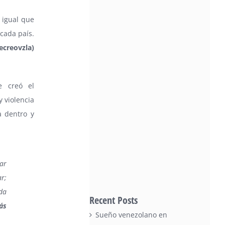
l igual que
 cada país.
ecreovzla
)
e creó el
y violencia
a dentro y
ar
r;
da
Recent Posts
ás
Sueño venezolano en