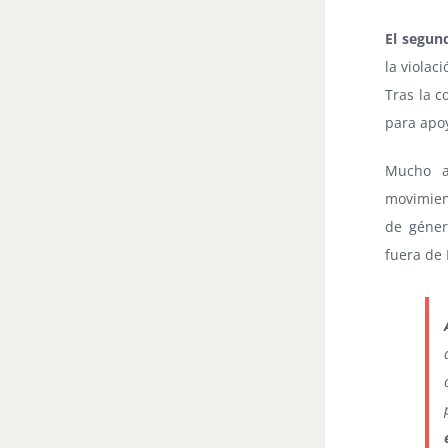
El segun
la violac
Tras la c
para apoy
Mucho a
movimie
de géner
fuera de 