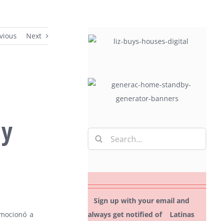
vious
Next
 y
Search
for:
Sign up with your email and
always get notified of Latinas
nmocionó a