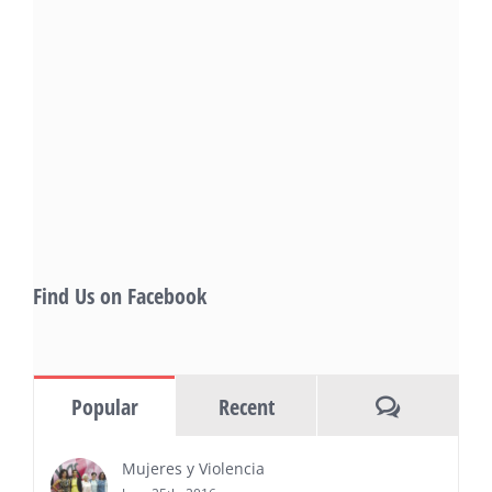
Featuring Keanu Reeves and Biggest Latino
Filmmakers Experience of the Summer
PRESS RELEASE - Fri, 31 Jul 2026 19:53:18
— This year’s expanded festival will
showcase more than 140 films, dozens
of panels, as well as special guests that
also include Danny De La Paz, Emilio
Rivera, and many Latino entertainment leaders —
Gevorg Shahbazyan, fundador & CEO de
Starlife Group, recibirá la distinción como uno
de los ‘2026 Top Entrepreneur of USA’
PRESS RELEASE - Thu, 30 Jul 2026 17:27:03
Find Us on Facebook
MIAMI, FL — 30 de julio de 2026 —
(NOTICIAS NEWSWIRE) — Negocios y
Ejecutiva Magazine, líderes en
información y entrevistas a ejecutivos
Comments
Popular
Recent
del sur de Florida, realizarán el próximo 8 de octubre
del 2026, en el marco del Mes de la Hispanidad, la
entrega de premios “Top Entrepreneur of USA
Mujeres y Violencia
Awards 2026”, en el …