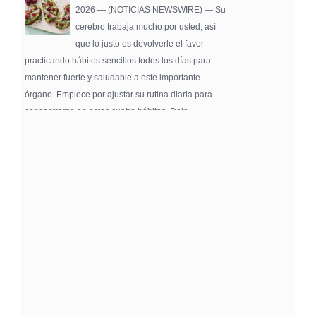
2026 — (NOTICIAS NEWSWIRE) — Su
cerebro trabaja mucho por usted, así
que lo justo es devolverle el favor
practicando hábitos sencillos todos los días para
mantener fuerte y saludable a este importante
órgano. Empiece por ajustar su rutina diaria para
concentrarse en estos cuatro hábitos. Dele …
Pure Flix Familia To Sponsor Second Annual
Chicano Hollywood Film Festival
PRESS RELEASE - Fri, 31 Jul 2026 20:01:31
— The soon-to-launch streaming
platform from Great America Media will
exhibit throughout the festival and
sponsor first Pure Flix Familia
Community Impact Award, honoring an artist who has
a meaningful impact through service to their
community —
Chicano Hollywood Film Festival Returns to
Pomona with Packed 5-Day Program