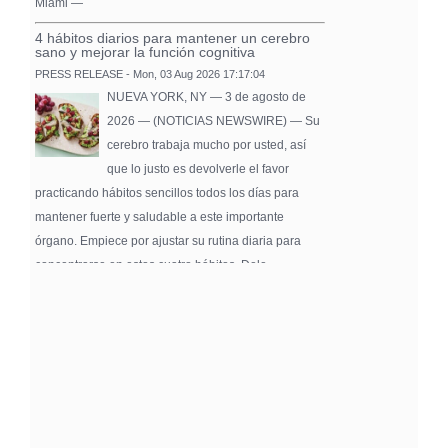
Miami —
4 hábitos diarios para mantener un cerebro
sano y mejorar la función cognitiva
PRESS RELEASE - Mon, 03 Aug 2026 17:17:04
NUEVA YORK, NY — 3 de agosto de
2026 — (NOTICIAS NEWSWIRE) — Su
cerebro trabaja mucho por usted, así
que lo justo es devolverle el favor
practicando hábitos sencillos todos los días para
mantener fuerte y saludable a este importante
órgano. Empiece por ajustar su rutina diaria para
concentrarse en estos cuatro hábitos. Dele …
Pure Flix Familia To Sponsor Second Annual
Chicano Hollywood Film Festival
PRESS RELEASE - Fri, 31 Jul 2026 20:01:31
— The soon-to-launch streaming
platform from Great America Media will
exhibit throughout the festival and
sponsor first Pure Flix Familia