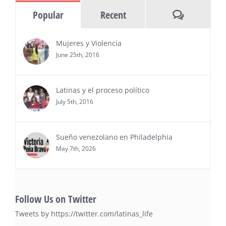
información y entrevistas a ejecutivos
Comments
Popular
Recent
del sur de Florida, realizarán el próximo 8 de octubre
del 2026, en el marco del Mes de la Hispanidad, la
entrega de premios “Top Entrepreneur of USA
Mujeres y Violencia
Awards 2026”, en el …
June 25th, 2016
Ver Más
Latinas y el proceso político
July 5th, 2016
Sueño venezolano en Philadelphia
May 7th, 2026
Follow Us on Twitter
Tweets by https://twitter.com/latinas_life