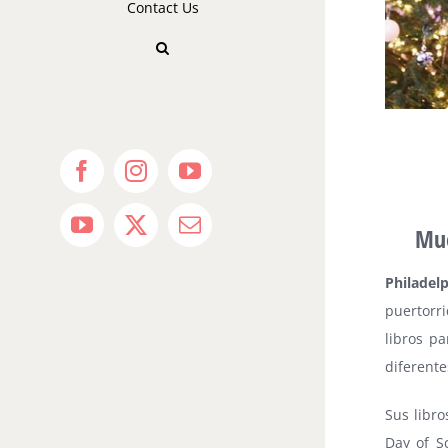
Contact Us
Facebook
Instagram
YouTube
Mue
YouTube
X
Email
Philadel
puertorr
libros pa
diferente
Sus libro
Day of S