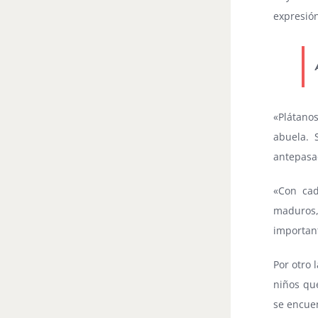
expresión
«Plátano
abuela. 
antepasad
«Con cad
maduros, 
important
Por otro 
niños que
se encuen