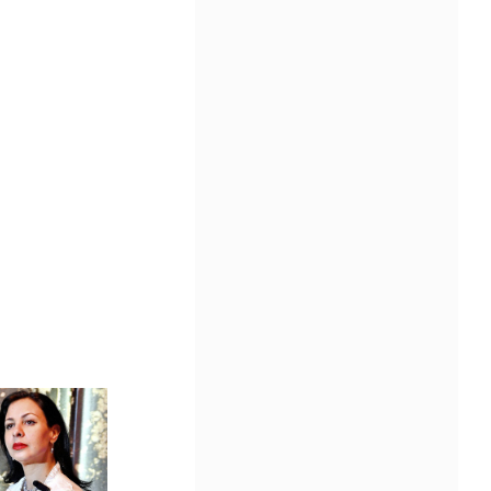
Community Impact Award, honoring an artist wh
a meaningful impact through service to their
community —
Chicano Hollywood Film Festival Returns 
Pomona with Packed 5-Day Program
Featuring Keanu Reeves and Biggest Lat
Filmmakers Experience of the Summer
PRESS RELEASE - Fri, 31 Jul 2026 19:53:18
— This year’s expanded festival wil
showcase more than 140 films, do
of panels, as well as special guests
also include Danny De La Paz, Emi
Rivera, and many Latino entertainment leaders 
Gevorg Shahbazyan, fundador & CEO de
Starlife Group, recibirá la distinción como
de los ‘2026 Top Entrepreneur of USA’
PRESS RELEASE - Thu, 30 Jul 2026 17:27:03
MIAMI, FL — 30 de julio de 2026 —
(NOTICIAS NEWSWIRE) — Negoci
Ejecutiva Magazine, líderes en