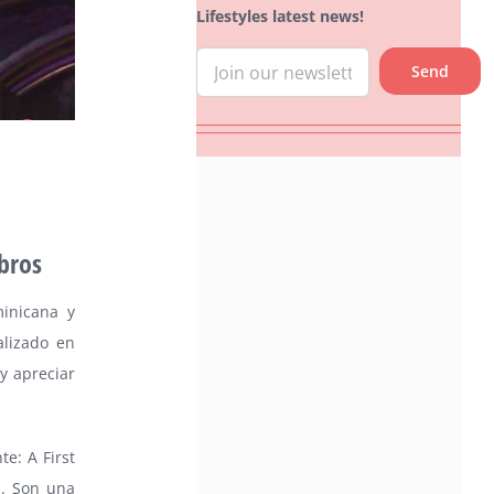
Lifestyles latest news!
ibros
minicana y
alizado en
y apreciar
e: A First
a. Son una