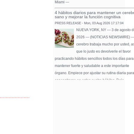
Miami —
4 hábitos diarios para mantener un cereb
sano y mejorar la función cognitiva
PRESS RELEASE - Mon, 03 Aug 2026 17:17:04
NUEVA YORK, NY — 3 de agosto d
2026 — (NOTICIAS NEWSWIRE) —
cerebro trabaja mucho por usted, a
que lo justo es devolverle el favor
practicando hábitos sencillos todos los días para
mantener fuerte y saludable a este importante
órgano. Empiece por ajustar su rutina diaria par
concentrarse en estos cuatro hábitos. Dele …
Pure Flix Familia To Sponsor Second Ann
Chicano Hollywood Film Festival
PRESS RELEASE - Fri, 31 Jul 2026 20:01:31
— The soon-to-launch streaming
platform from Great America Media w
exhibit throughout the festival and
sponsor first Pure Flix Familia