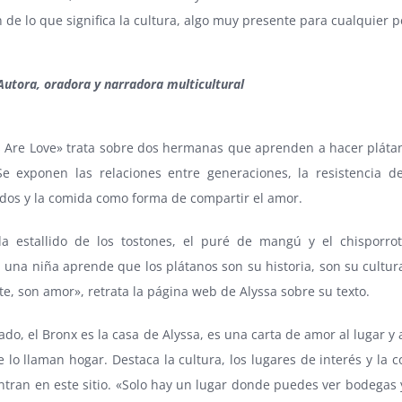
 de lo que significa la cultura, algo muy presente para cualquier 
Autora, oradora y narradora multicultural
s Are Love» trata sobre dos hermanas que aprenden a hacer pláta
Se exponen las relaciones entre generaciones, la resistencia d
os ​​y la comida como forma de compartir el amor.
a estallido de los tostones, el puré de mangú y el chisporro
una niña aprende que los plátanos son su historia, son su cultura
e, son amor», retrata la página web de Alyssa sobre su texto.
lado, el Bronx es la casa de Alyssa, es una carta de amor al lugar y 
 lo llaman hogar. Destaca la cultura, los lugares de interés y la
tran en este sitio. «Solo hay un lugar donde puedes ver bodegas 