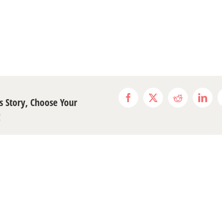
s Story, Choose Your
Facebook
X
Reddit
Link
!