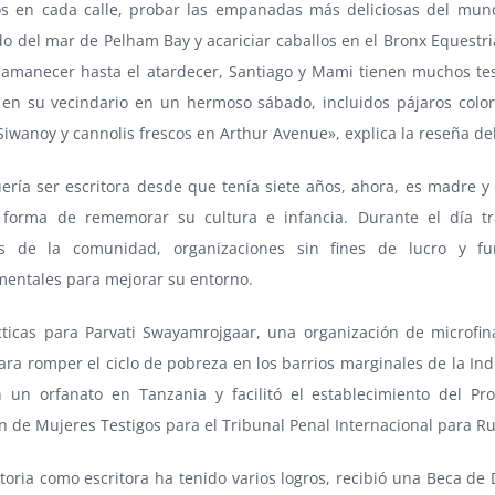
sos en cada calle, probar las empanadas más deliciosas del mund
do del mar de Pelham Bay y acariciar caballos en el Bronx Equestr
 amanecer hasta el atardecer, Santiago y Mami tienen muchos te
r en su vecindario en un hermoso sábado, incluidos pájaros color
iwanoy y cannolis frescos en Arthur Avenue», explica la reseña del
ería ser escritora desde que tenía siete años, ahora, es madre y 
forma de rememorar su cultura e infancia. Durante el día tr
 de la comunidad, organizaciones sin fines de lucro y fun
entales para mejorar su entorno.
cticas para Parvati Swayamrojgaar, una organización de microfi
ara romper el ciclo de pobreza en los barrios marginales de la In
n un orfanato en Tanzania y facilitó el establecimiento del P
n de Mujeres Testigos para el Tribunal Penal Internacional para R
toria como escritora ha tenido varios logros, recibió una Beca de