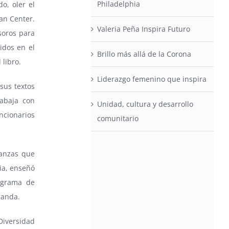
Philadelphia
o, oler el
ian Center.
Valeria Peña Inspira Futuro
soros para
idos en el
Brillo más allá de la Corona
 libro.
Liderazgo femenino que inspira
sus textos
abaja con
Unidad, cultura y desarrollo
cionarios
comunitario
nanzas que
dia, enseñó
rograma de
uanda.
 Diversidad