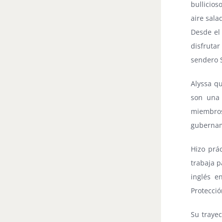
bullicio
aire sala
Desde el
disfruta
sendero S
Alyssa qu
son una 
miembros
gubernam
Hizo prá
trabaja p
inglés e
Protecció
Su trayec