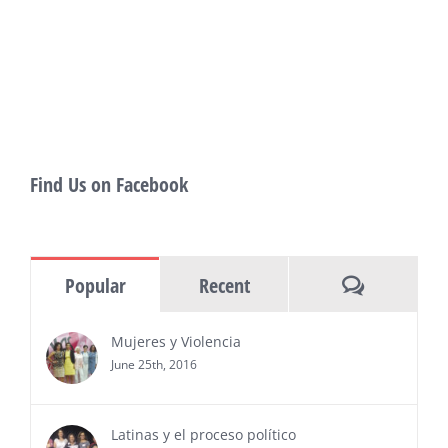
showcase more than 140 films, dozens
of panels, as well as special guests that
also include Danny De La Paz, Emilio
Rivera, and many Latino entertainment leaders —
Gevorg Shahbazyan, fundador & CEO de
Starlife Group, recibirá la distinción como uno
de los ‘2026 Top Entrepreneur of USA’
PRESS RELEASE - Thu, 30 Jul 2026 17:27:03
Find Us on Facebook
MIAMI, FL — 30 de julio de 2026 —
(NOTICIAS NEWSWIRE) — Negocios y
Ejecutiva Magazine, líderes en
información y entrevistas a ejecutivos
Comments
Popular
Recent
del sur de Florida, realizarán el próximo 8 de octubre
del 2026, en el marco del Mes de la Hispanidad, la
entrega de premios “Top Entrepreneur of USA
Mujeres y Violencia
Awards 2026”, en el …
June 25th, 2016
Ver Más
Latinas y el proceso político