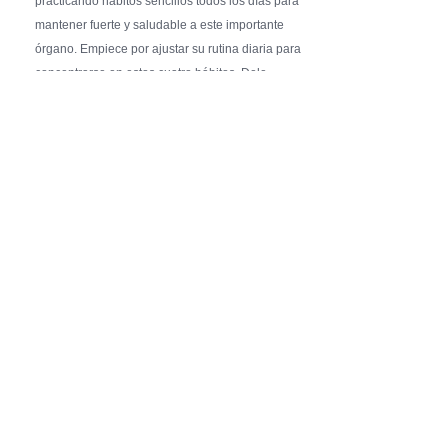
practicando hábitos sencillos todos los días para
mantener fuerte y saludable a este importante
órgano. Empiece por ajustar su rutina diaria para
concentrarse en estos cuatro hábitos. Dele …
Pure Flix Familia To Sponsor Second Annual
Chicano Hollywood Film Festival
PRESS RELEASE - Fri, 31 Jul 2026 20:01:31
— The soon-to-launch streaming
platform from Great America Media will
exhibit throughout the festival and
sponsor first Pure Flix Familia
Community Impact Award, honoring an artist who has
a meaningful impact through service to their
community —
Chicano Hollywood Film Festival Returns to
Pomona with Packed 5-Day Program
Featuring Keanu Reeves and Biggest Latino
Filmmakers Experience of the Summer
PRESS RELEASE - Fri, 31 Jul 2026 19:53:18
— This year’s expanded festival will