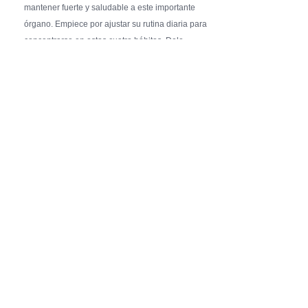
mantener fuerte y saludable a este importante
órgano. Empiece por ajustar su rutina diaria para
concentrarse en estos cuatro hábitos. Dele …
Pure Flix Familia To Sponsor Second Annual
Chicano Hollywood Film Festival
PRESS RELEASE - Fri, 31 Jul 2026 20:01:31
— The soon-to-launch streaming
platform from Great America Media will
exhibit throughout the festival and
sponsor first Pure Flix Familia
Community Impact Award, honoring an artist who has
a meaningful impact through service to their
community —
Chicano Hollywood Film Festival Returns to
Pomona with Packed 5-Day Program
Featuring Keanu Reeves and Biggest Latino
Filmmakers Experience of the Summer
PRESS RELEASE - Fri, 31 Jul 2026 19:53:18
— This year’s expanded festival will
showcase more than 140 films, dozens