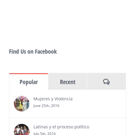
of panels, as well as special guests that
also include Danny De La Paz, Emilio
Rivera, and many Latino entertainment leaders —
Gevorg Shahbazyan, fundador & CEO de
Starlife Group, recibirá la distinción como uno
de los ‘2026 Top Entrepreneur of USA’
PRESS RELEASE - Thu, 30 Jul 2026 17:27:03
Find Us on Facebook
MIAMI, FL — 30 de julio de 2026 —
(NOTICIAS NEWSWIRE) — Negocios y
Ejecutiva Magazine, líderes en
información y entrevistas a ejecutivos
Comments
Popular
Recent
del sur de Florida, realizarán el próximo 8 de octubre
del 2026, en el marco del Mes de la Hispanidad, la
entrega de premios “Top Entrepreneur of USA
Mujeres y Violencia
Awards 2026”, en el …
June 25th, 2016
Ver Más
Latinas y el proceso político
July 5th, 2016