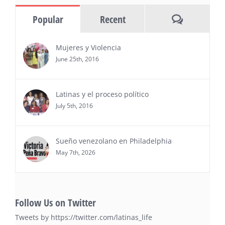
información y entrevistas a ejecutivos
Comments
Popular
Recent
del sur de Florida, realizarán el próximo 8 de octubre
del 2026, en el marco del Mes de la Hispanidad, la
entrega de premios “Top Entrepreneur of USA
Mujeres y Violencia
Awards 2026”, en el …
June 25th, 2016
Ver Más
Latinas y el proceso político
July 5th, 2016
Sueño venezolano en Philadelphia
May 7th, 2026
Follow Us on Twitter
Tweets by https://twitter.com/latinas_life