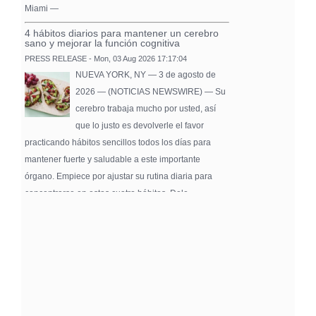
Miami —
4 hábitos diarios para mantener un cerebro
sano y mejorar la función cognitiva
PRESS RELEASE - Mon, 03 Aug 2026 17:17:04
NUEVA YORK, NY — 3 de agosto de
2026 — (NOTICIAS NEWSWIRE) — Su
cerebro trabaja mucho por usted, así
que lo justo es devolverle el favor
practicando hábitos sencillos todos los días para
mantener fuerte y saludable a este importante
órgano. Empiece por ajustar su rutina diaria para
concentrarse en estos cuatro hábitos. Dele …
Pure Flix Familia To Sponsor Second Annual
Chicano Hollywood Film Festival
PRESS RELEASE - Fri, 31 Jul 2026 20:01:31
— The soon-to-launch streaming
platform from Great America Media will
exhibit throughout the festival and
sponsor first Pure Flix Familia